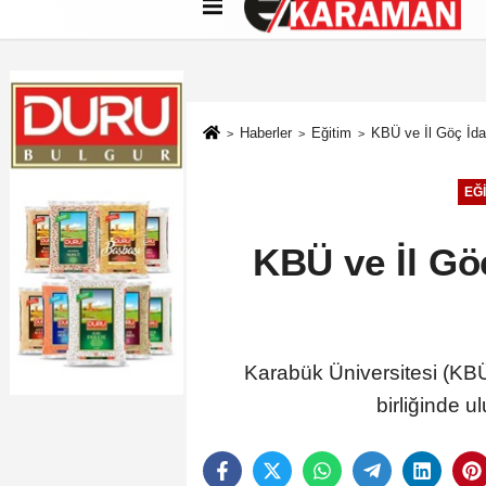
Künye
İletişim
Çerez Politikası
G
Haberler
Eğitim
KBÜ ve İl Göç İdar
EĞI
KBÜ ve İl Göç
Karabük Üniversitesi (KBÜ
birliğinde u