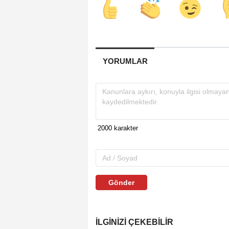
YORUMLAR
Gönder
İLGINIZI ÇEKEBILIR