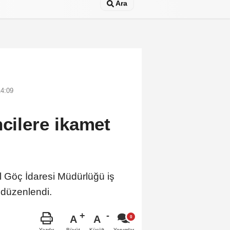
Ara
14:09
ncilere ikamet
l Göç İdaresi Müdürlüğü iş
ı düzenlendi.
A
A
Büyüt
Küçült
Yazdır
Yorumlar