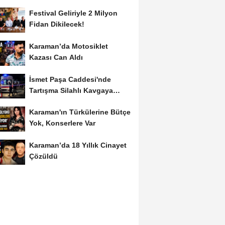
Festival Geliriyle 2 Milyon
Fidan Dikilecek!
Karaman’da Motosiklet
Kazası Can Aldı
İsmet Paşa Caddesi'nde
Tartışma Silahlı Kavgaya
Dönüştü
Karaman'ın Türkülerine Bütçe
Yok, Konserlere Var
Karaman’da 18 Yıllık Cinayet
Çözüldü