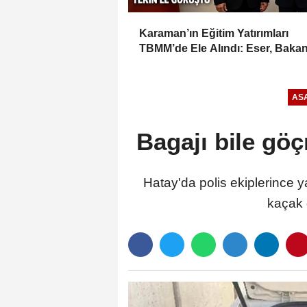
Karaman’ın Eğitim Yatırımları
TBMM’de Ele Alındı: Eser, Baka
Tekin’le Görüştü
ASA
Bagajı bile gö
Hatay'da polis ekiplerince 
kaçak 