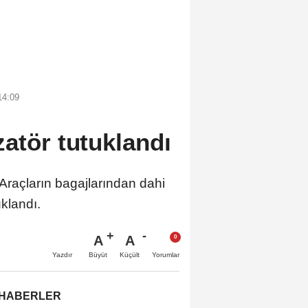
14:09
atör tutuklandı
Araçların bagajlarından dahi
klandı.
A
A
Büyüt
Küçült
Yazdır
Yorumlar
 HABERLER