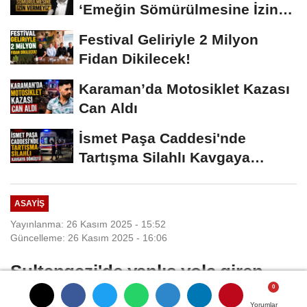
‘Emeğin Sömürülmesine İzin
Vermeyiz’...
Festival Geliriyle 2 Milyon
Fidan Dikilecek!
Karaman’da Motosiklet Kazası
Can Aldı
İsmet Paşa Caddesi'nde
Tartışma Silahlı Kavgaya
Dönüştü
ASAYIŞ
Yayınlanma: 26 Kasım 2025 - 15:52
Güncelleme: 26 Kasım 2025 - 16:06
Sultangazi'de yanlış yola giren
İETT otobüsü trafiği tehlikeye attı,
Yorumlar
Yorumlar
Yorumlar