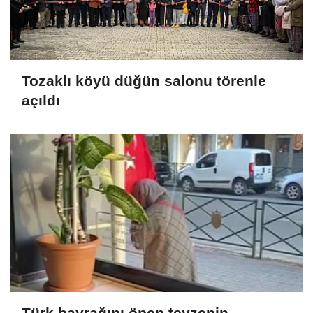
Tozaklı köyü düğün salonu törenle
açıldı
Türk bayrağını öpen teyzenin