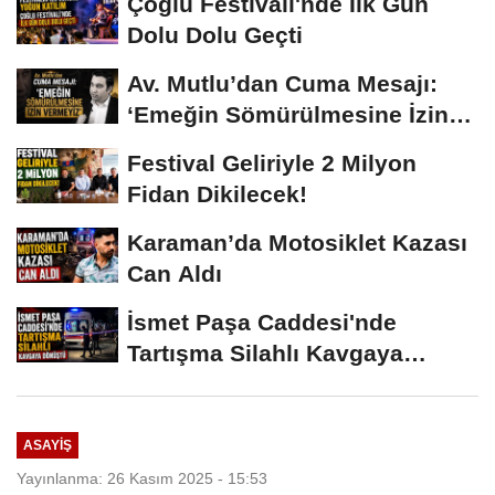
Çoğlu Festivali'nde İlk Gün
Dolu Dolu Geçti
Av. Mutlu’dan Cuma Mesajı:
‘Emeğin Sömürülmesine İzin
Vermeyiz’...
Festival Geliriyle 2 Milyon
Fidan Dikilecek!
Karaman’da Motosiklet Kazası
Can Aldı
İsmet Paşa Caddesi'nde
Tartışma Silahlı Kavgaya
Dönüştü
ASAYIŞ
Yayınlanma: 26 Kasım 2025 - 15:53