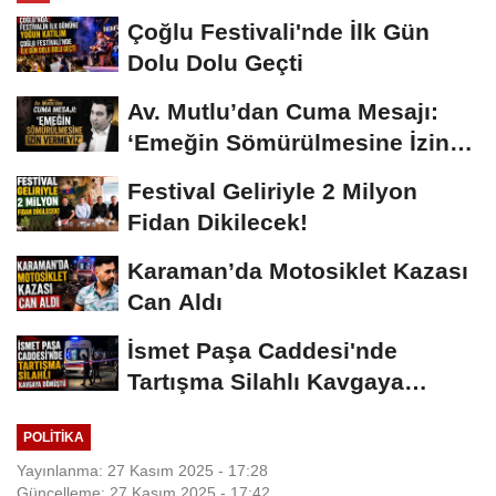
Çoğlu Festivali'nde İlk Gün
Dolu Dolu Geçti
Av. Mutlu’dan Cuma Mesajı:
‘Emeğin Sömürülmesine İzin
Vermeyiz’...
Festival Geliriyle 2 Milyon
Fidan Dikilecek!
Karaman’da Motosiklet Kazası
Can Aldı
İsmet Paşa Caddesi'nde
Tartışma Silahlı Kavgaya
Dönüştü
POLITIKA
Yayınlanma: 27 Kasım 2025 - 17:28
Güncelleme: 27 Kasım 2025 - 17:42