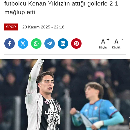
futbolcu Kenan Yıldız'ın attığı gollerle 2-1
mağlup etti.
29 Kasım 2025 - 22:18
SPOR
A
A
Büyüt
Küçült