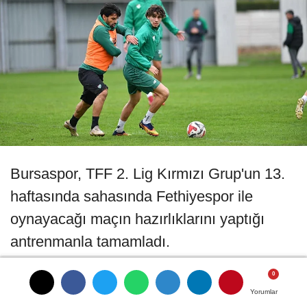
Bursaspor, TFF 2. Lig Kırmızı Grup'un 13.
haftasında sahasında Fethiyespor ile
oynayacağı maçın hazırlıklarını yaptığı
antrenmanla tamamladı.
Özlüce İbrahim Yazıcı Tesisleri'nde Teknik
Yorumlar
Yorumlar
Yorumlar
Yorumlar
Direktör Tahsin Tam yönetiminde yapılan