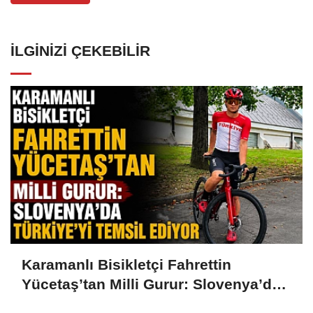
İLGINIZI ÇEKEBILIR
Karamanlı Bisikletçi Fahrettin
Yücetaş’tan Milli Gurur: Slovenya’da
Türkiye’yi Temsil Ediyor