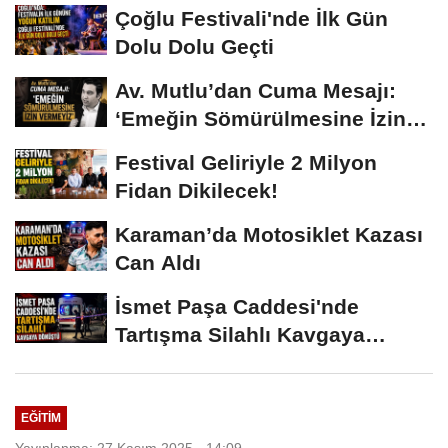
Çoğlu Festivali'nde İlk Gün
Dolu Dolu Geçti
Av. Mutlu’dan Cuma Mesajı:
‘Emeğin Sömürülmesine İzin
Vermeyiz’...
Festival Geliriyle 2 Milyon
Fidan Dikilecek!
Karaman’da Motosiklet Kazası
Can Aldı
İsmet Paşa Caddesi'nde
Tartışma Silahlı Kavgaya
Dönüştü
EĞITIM
Yayınlanma: 27 Kasım 2025 - 14:09