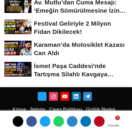
Av. Mutlu’dan Cuma Mesajı:
‘Emeğin Sömürülmesine İzin
Vermeyiz’...
Festival Geliriyle 2 Milyon
Fidan Dikilecek!
Karaman’da Motosiklet Kazası
Can Aldı
İsmet Paşa Caddesi'nde
Tartışma Silahlı Kavgaya
Dönüştü
Künye
İletişim
Çerez Politikası
Gizlilik İlkeleri
Karaman Çiçekci
Karaman
Yorumlar
Yorumlar
Yorumlar