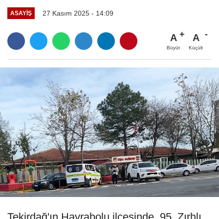
27 Kasım 2025 - 14:09
ASAYIŞ
A
A
Büyüt
Küçült
Tekirdağ'ın Hayrabolu ilçesinde, 95. Zırhlı