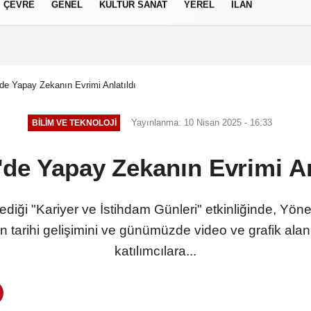
ÇEVRE
GENEL
KÜLTÜR SANAT
YEREL
İLAN
izlilik İlkeleri
de Yapay Zekanın Evrimi Anlatıldı
Yayınlanma: 10 Nisan 2025 - 16:33
BILIM VE TEKNOLOJI
de Yapay Zekanın Evrimi An
iği "Kariyer ve İstihdam Günleri" etkinliğinde, Yönetm
tarihi gelişimini ve günümüzde video ve grafik alanı
katılımcılara...