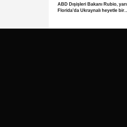
ABD Dışişleri Bakanı Rubio, yar
Florida'da Ukraynalı heyetle bir
araya gelecek