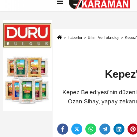
Künye
İletişim
Çerez Politikası
G
Haberler
Bilim Ve Teknoloji
Kepez'
Kepez'
Kepez Belediyesi'nin düzenled
Ozan Sihay, yapay zekanın 