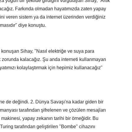
 yoğun bir şekilde girdiğini vurgulayan Sihay, "Artık
acağız. Farkında olmadan hayatımızda zaten yapay
fini veren sistem ya da internet üzerinden verdiğiniz
masıdır" diye konuştu.
konuşan Sihay, "Nasıl elektriğe ve suya para
zorunda kalacağız. Şu anda interneti kullanmayan
atımızı kolaylaştırmak için hepimiz kullanacağız"
ine de değindi. 2. Dünya Savaşı'na kadar giden bir
lmanyası tarafından şifrelenen ve çözülen mesajları
akinesi, yapay zekanın tarihi bir örneğidir. Bu
 Turing tarafından geliştirilen "Bombe" cihazını