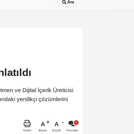
Ara
latıldı
en ve Dijital İçerik Üreticisi
ndaki yenilikçi çözümlerini
A
A
Büyüt
Küçült
Yazdır
Yorumlar