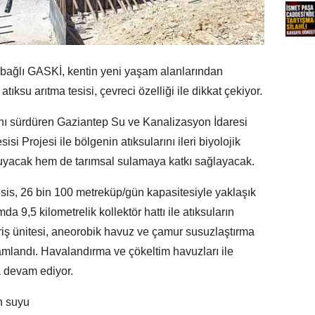
bağlı GASKİ, kentin yeni yaşam alanlarından
ıksu arıtma tesisi, çevreci özelliği ile dikkat çekiyor.
ını sürdüren Gaziantep Su ve Kanalizasyon İdaresi
si Projesi ile bölgenin atıksularını ileri biyolojik
ruyacak hem de tarımsal sulamaya katkı sağlayacak.
esis, 26 bin 100 metreküp/gün kapasitesiyle yaklaşık
a 9,5 kilometrelik kollektör hattı ile atıksuların
iriş ünitesi, aneorobik havuz ve çamur susuzlaştırma
amlandı. Havalandırma ve çökeltim havuzları ile
la devam ediyor.
n suyu