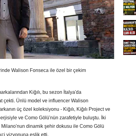
rinde Walison Fonseca ile özel bir çekim
rkalarından Kiğılı, bu sezon İtalya'da
at çekti. Ünlü model ve influencer Walison
kanın üç özel koleksiyonu - Kiğılı, Kiğılı Project ve
erjisiyle ve Como Gölü'nün zarafetiyle buluştu. İki
 Milano'nun dinamik şehir dokusu ile Como Gölü
i vizyonuna eşlik etti.