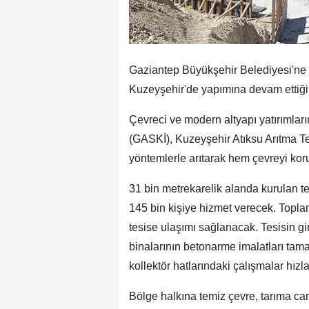
Gaziantep Büyükşehir Belediyesi'ne 
Kuzeyşehir'de yapımına devam ettiği at
Çevreci ve modern altyapı yatırımlar
(GASKİ), Kuzeyşehir Atıksu Arıtma Tesi
yöntemlerle arıtarak hem çevreyi ko
31 bin metrekarelik alanda kurulan t
145 bin kişiye hizmet verecek. Toplamd
tesise ulaşımı sağlanacak. Tesisin g
binalarının betonarme imalatları tam
kollektör hatlarındaki çalışmalar hız
Bölge halkına temiz çevre, tarıma ca