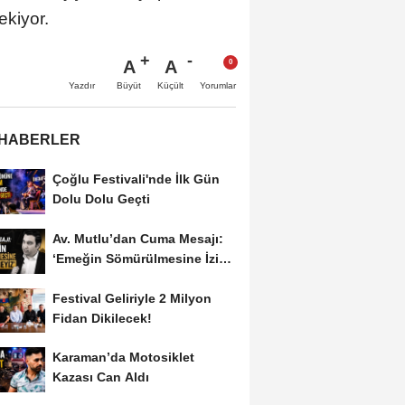
ekiyor.
A
A
Büyüt
Küçült
Yazdır
Yorumlar
 HABERLER
Çoğlu Festivali'nde İlk Gün
Dolu Dolu Geçti
Av. Mutlu’dan Cuma Mesajı:
‘Emeğin Sömürülmesine İzin
Vermeyiz’...
Festival Geliriyle 2 Milyon
Fidan Dikilecek!
Karaman’da Motosiklet
Kazası Can Aldı