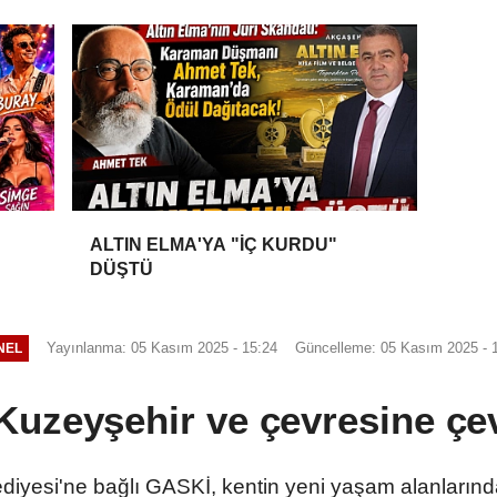
ALTIN ELMA'YA "İÇ KURDU"
DÜŞTÜ
Yayınlanma: 05 Kasım 2025 - 15:24
Güncelleme: 05 Kasım 2025 - 
NEL
uzeyşehir ve çevresine çev
diyesi'ne bağlı GASKİ, kentin yeni yaşam alanların