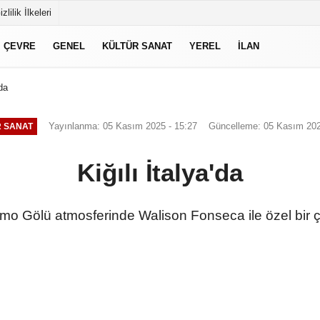
izlilik İlkeleri
ÇEVRE
GENEL
KÜLTÜR SANAT
YEREL
İLAN
'da
Yayınlanma: 05 Kasım 2025 - 15:27
Güncelleme: 05 Kasım 202
 SANAT
Kiğılı İtalya'da
omo Gölü atmosferinde Walison Fonseca ile özel bir ç