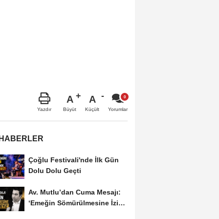
A
A
Büyüt
Küçült
Yazdır
Yorumlar
 HABERLER
Çoğlu Festivali'nde İlk Gün
Dolu Dolu Geçti
Av. Mutlu’dan Cuma Mesajı:
‘Emeğin Sömürülmesine İzin
Vermeyiz’...