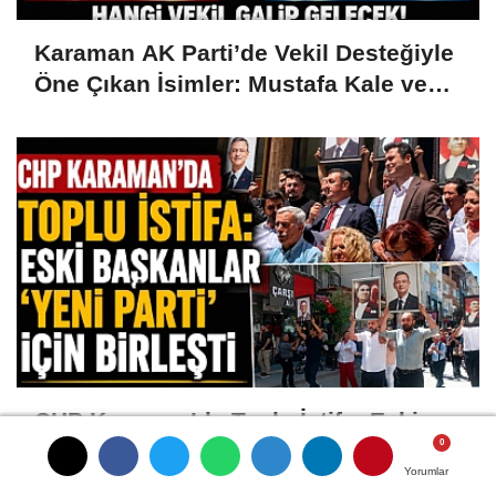
Karaman AK Parti’de Vekil Desteğiyle
Öne Çıkan İsimler: Mustafa Kale ve
Hüseyin Alanlı
CHP Karaman’da Toplu İstifa: Eski
Başkanlar ‘Yeni Parti’ İçin Birleşti
Yorumlar
Yorumlar
Yorumlar
Yorumlar