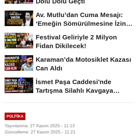
Dolu Dolu Geçti
Av. Mutlu’dan Cuma Mesajı:
‘Emeğin Sömürülmesine İzin
Vermeyiz’...
Festival Geliriyle 2 Milyon
Fidan Dikilecek!
Karaman’da Motosiklet Kazası
Can Aldı
İsmet Paşa Caddesi'nde
Tartışma Silahlı Kavgaya
Dönüştü
POLITIKA
Yayınlanma: 27 Kasım 2025 - 11:13
Güncelleme: 27 Kasım 2025 - 11:21