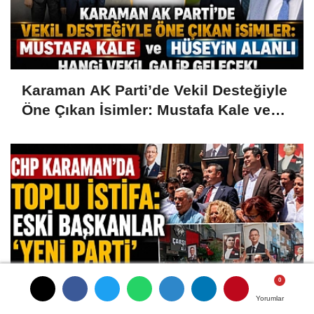
Karaman AK Parti’de Vekil Desteğiyle
Öne Çıkan İsimler: Mustafa Kale ve
Hüseyin Alanlı
Yorumlar
Yorumlar
Yorumlar