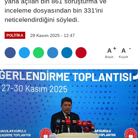
yana açılan bin 861 soruşturma ve
inceleme dosyasından bin 331'ini
neticelendirdiğini söyledi.
28 Kasım 2025 - 12:47
POLITIKA
A
A
Büyüt
Küçült