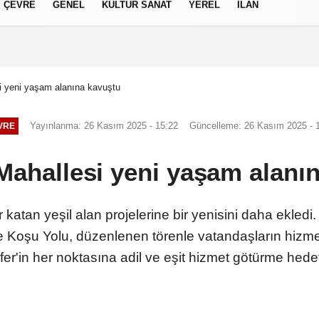
ÇEVRE
GENEL
KÜLTÜR SANAT
YEREL
İLAN
izlilik İlkeleri
si yeni yaşam alanına kavuştu
Yayınlanma: 26 Kasım 2025 - 15:22
Güncelleme: 26 Kasım 2025 - 
VRE
ı Mahallesi yeni yaşam alanı
 katan yeşil alan projelerine bir yenisini daha ekledi.
Koşu Yolu, düzenlenen törenle vatandaşların hizme
r'in her noktasına adil ve eşit hizmet götürme hedefiy