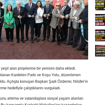
yeşil alan projelerine bir yenisini daha ekledi.
amlanan Kardelen Parkı ve Koşu Yolu, düzenlenen
ldu. Açılışta konuşan Başkan Şadi Özdemir, Nilüfer'in
rme hedefiyle çalıştıklarını vurguladı.
usunu artırma ve vatandaşlara sosyal yaşam alanları
 Bu kapsamda Kızılcıklı Mahallesi'ne kazandırılan