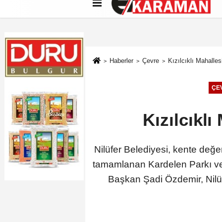
Künye
İletişim
Çerez Politikası
G
Haberler
Çevre
Kızılcıklı Mahalle
ÇE
Kızılcıkl
Nilüfer Belediyesi, kente değer
tamamlanan Kardelen Parkı ve 
Başkan Şadi Özdemir, Nilüfe