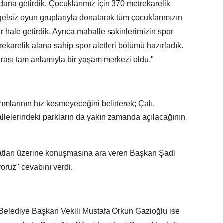
dana getirdik. Çocuklarımız için 370 metrekarelik
gelsiz oyun gruplarıyla donatarak tüm çocuklarımızın
r hale getirdik. Ayrıca mahalle sakinlerimizin spor
ekarelik alana sahip spor aletleri bölümü hazırladık.
urası tam anlamıyla bir yaşam merkezi oldu."
ımlarının hız kesmeyeceğini belirterek; Çalı,
elerindeki parkların da yakın zamanda açılacağının
ratları üzerine konuşmasına ara veren Başkan Şadi
yoruz" cevabını verdi.
Belediye Başkan Vekili Mustafa Orkun Gazioğlu ise