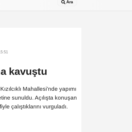
Ara
15:51
na kavuştu
 Kızılcıklı Mahallesi'nde yapımı
tine sunuldu. Açılışta konuşan
le çalıştıklarını vurguladı.