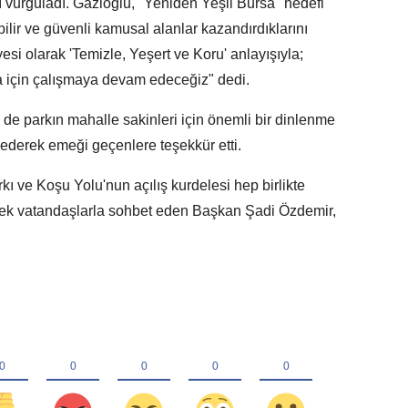
nı vurguladı. Gazioğlu, "Yeniden Yeşil Bursa" hedefi
lir ve güvenli kamusal alanlar kazandırdıklarını
esi olarak 'Temizle, Yeşert ve Koru' anlayışıyla;
a için çalışmaya devam edeceğiz" dedi.
 de parkın mahalle sakinleri için önemli bir dinlenme
 ederek emeği geçenlere teşekkür etti.
 ve Koşu Yolu'nun açılış kurdelesi hep birlikte
erek vatandaşlarla sohbet eden Başkan Şadi Özdemir,