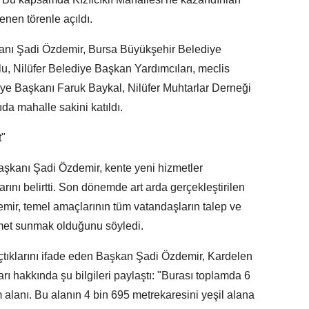
nen törenle açıldı.
şkanı Şadi Özdemir, Bursa Büyükşehir Belediye
, Nilüfer Belediye Başkan Yardımcıları, meclis
iye Başkanı Faruk Baykal, Nilüfer Muhtarlar Derneği
a mahalle sakini katıldı.
t"
şkanı Şadi Özdemir, kente yeni hizmetler
ını belirtti. Son dönemde art arda gerçekleştirilen
emir, temel amaçlarının tüm vatandaşların talep ve
izmet sunmak olduğunu söyledi.
çtıklarını ifade eden Başkan Şadi Özdemir, Kardelen
rı hakkında şu bilgileri paylaştı: "Burası toplamda 6
 alanı. Bu alanın 4 bin 695 metrekaresini yeşil alana