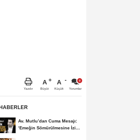
A
A
Büyüt
Küçült
Yazdır
Yorumlar
 HABERLER
Av. Mutlu’dan Cuma Mesajı:
‘Emeğin Sömürülmesine İzin
Vermeyiz’...