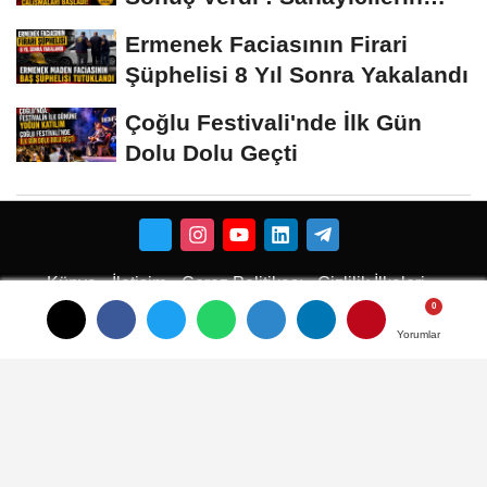
İsyanı İşe...
Ermenek Faciasının Firari
Şüphelisi 8 Yıl Sonra Yakalandı
Çoğlu Festivali'nde İlk Gün
Dolu Dolu Geçti
Künye
İletişim
Çerez Politikası
Gizlilik İlkeleri
Karaman Çiçekci
Karaman
Yorumlar
Yorumlar
Yorumlar
Karaman Haber
Karaman Haberleri
Karaman Son Dakika