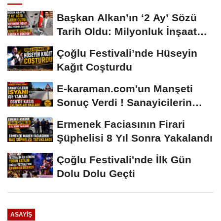
Başkan Alkan’ın ‘2 Ay’ Sözü
Tarih Oldu: Milyonluk İnşaat
Hâlâ...
Çoğlu Festivali’nde Hüseyin
Kağıt Coşturdu
E-karaman.com'un Manşeti
Sonuç Verdi ! Sanayicilerin
İsyanı İşe...
Ermenek Faciasının Firari
Şüphelisi 8 Yıl Sonra Yakalandı
Çoğlu Festivali'nde İlk Gün
Dolu Dolu Geçti
ASAYIŞ