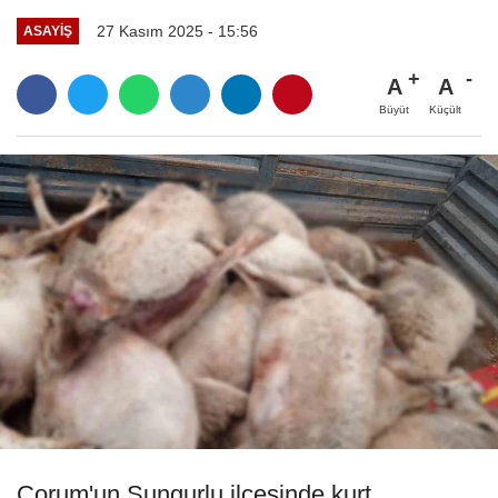
27 Kasım 2025 - 15:56
ASAYIŞ
A
A
Büyüt
Küçült
Çorum'un Sungurlu ilçesinde kurt