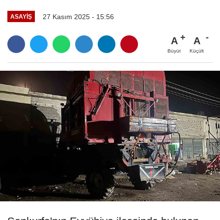
27 Kasım 2025 - 15:56
ASAYIŞ
A
A
Büyüt
Küçült