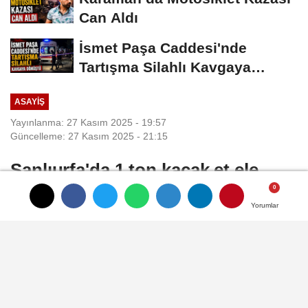
Can Aldı
İsmet Paşa Caddesi'nde
Tartışma Silahlı Kavgaya
Dönüştü
ASAYIŞ
Yayınlanma: 27 Kasım 2025 - 19:57
Güncelleme: 27 Kasım 2025 - 21:15
Şanlıurfa'da 1 ton kaçak et ele
geçirildi
Yorumlar
Yorumlar
Yorumlar
Şanlıurfa'da yapılan denetimlerde bir araçta
1 ton kaçak et ele geçirildi.
27 Kasım 2025 - 19:57
ASAYIŞ