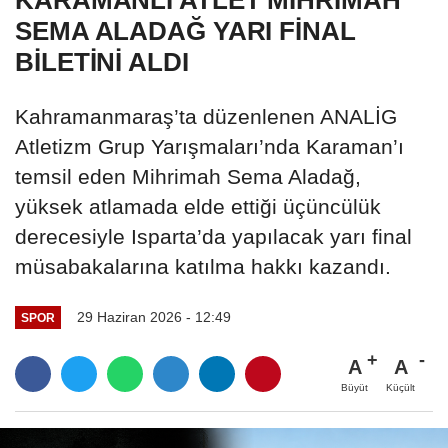
SEMA ALADAĞ YARI FİNAL
BİLETİNİ ALDI
Kahramanmaraş’ta düzenlenen ANALİG
Atletizm Grup Yarışmaları’nda Karaman’ı
temsil eden Mihrimah Sema Aladağ,
yüksek atlamada elde ettiği üçüncülük
derecesiyle Isparta’da yapılacak yarı final
müsabakalarına katılma hakkı kazandı.
29 Haziran 2026 - 12:49
SPOR
A
A
Büyüt
Küçült