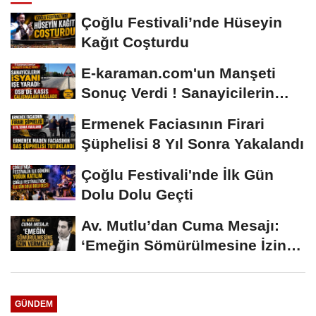
Çoğlu Festivali’nde Hüseyin
Kağıt Coşturdu
E-karaman.com'un Manşeti
Sonuç Verdi ! Sanayicilerin
İsyanı İşe...
Ermenek Faciasının Firari
Şüphelisi 8 Yıl Sonra Yakalandı
Çoğlu Festivali'nde İlk Gün
Dolu Dolu Geçti
Av. Mutlu’dan Cuma Mesajı:
‘Emeğin Sömürülmesine İzin
Vermeyiz’...
GÜNDEM