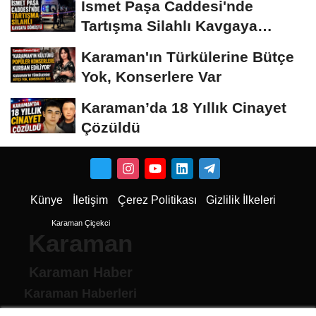
İsmet Paşa Caddesi'nde
Tartışma Silahlı Kavgaya
Dönüştü
Karaman'ın Türkülerine Bütçe
Yok, Konserlere Var
Karaman’da 18 Yıllık Cinayet
Çözüldü
Künye
İletişim
Çerez Politikası
Gizlilik İlkeleri
Karaman Çiçekci
Karaman
Karaman Haber
Karaman Haberleri
Karaman Son Dakika