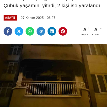
Çubuk yaşamını yitirdi, 2 kişi ise yaralandı.
27 Kasım 2025 - 06:27
ASAYIŞ
A
A
Büyüt
Küçült