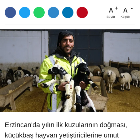
A
A
Büyüt
Küçült
Erzincan'da yılın ilk kuzularının doğması,
küçükbaş hayvan yetiştiricilerine umut