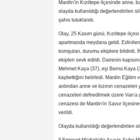
Mardin'in Kızıltepe ilçesinde anne, ba
olayda kullanıldığı değerlendirilen si
şahıs tutuklandı.
Olay, 25 Kasım günü, Kızıltepe ilçes
apartmanda meydana geldi. Edinilen b
komşuları, durumu ekiplere bildirdi. İh
ekipleri sevk edildi. Dairenin kapısın
Mehmet Kaya (37), eşi Berna Kaya (33
kaybettiğini belirledi. Mardin Eğitim
ardından anne ve kızının cenazeleri ya
cenazeleri defnedilmek üzere Van'a 
cenazesi de Mardin'in Savur ilçesine
verildi.
Olayda kullanıldığı değerlendirilen s
İl Emniyet Müdürlüğü Asayiş Şube Müd