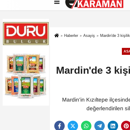
Künye
İletişim
Çerez Politikası
G
Haberler
Asayiş
Mardin'de 3 kişilik
ASA
Mardin'de 3 kişi
Mardin'in Kızıltepe ilçesind
değerlendirilen si