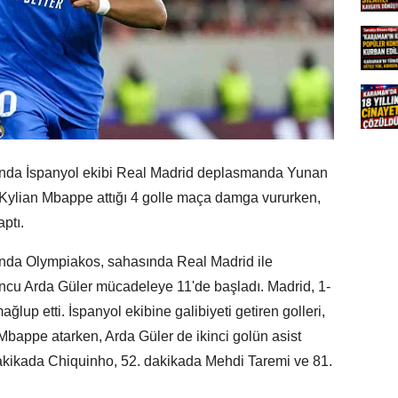
sında İspanyol ekibi Real Madrid deplasmanda Yunan
 Kylian Mbappe attığı 4 golle maça damga vururken,
aptı.
ında Olympiakos, sahasında Real Madrid ile
yuncu Arda Güler mücadeleye 11'de başladı. Madrid, 1-
ğlup etti. İspanyol ekibine galibiyeti getiren golleri,
 Mbappe atarken, Arda Güler de ikinci golün asist
. dakikada Chiquinho, 52. dakikada Mehdi Taremi ve 81.