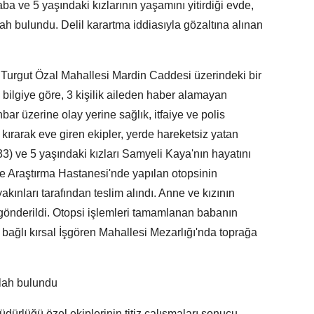
ba ve 5 yaşındaki kızlarının yaşamını yitirdiği evde,
lah bulundu. Delil karartma iddiasıyla gözaltına alınan
i Turgut Özal Mahallesi Mardin Caddesi üzerindeki bir
ilgiye göre, 3 kişilik aileden haber alamayan
bar üzerine olay yerine sağlık, itfaiye ve polis
ı kırarak eve giren ekipler, yerde hareketsiz yatan
) ve 5 yaşındaki kızları Samyeli Kaya'nın hayatını
 ve Araştırma Hastanesi'nde yapılan otopsinin
kınları tarafından teslim alındı. Anne ve kızının
gönderildi. Otopsi işlemleri tamamlanan babanın
 bağlı kırsal İşgören Mahallesi Mezarlığı'nda toprağa
ilah bulundu
ürlüğü özel ekiplerinin titiz çalışmaları sonucu