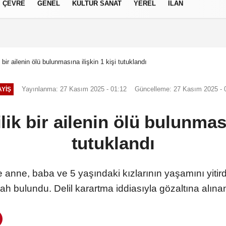
ÇEVRE
GENEL
KÜLTÜR SANAT
YEREL
İLAN
izlilik İlkeleri
 bir ailenin ölü bulunmasına ilişkin 1 kişi tutuklandı
Yayınlanma: 27 Kasım 2025 - 01:12
Güncelleme: 27 Kasım 2025 - 
YIŞ
lik bir ailenin ölü bulunması
tutuklandı
e anne, baba ve 5 yaşındaki kızlarının yaşamını yitird
lah bulundu. Delil karartma iddiasıyla gözaltına alına