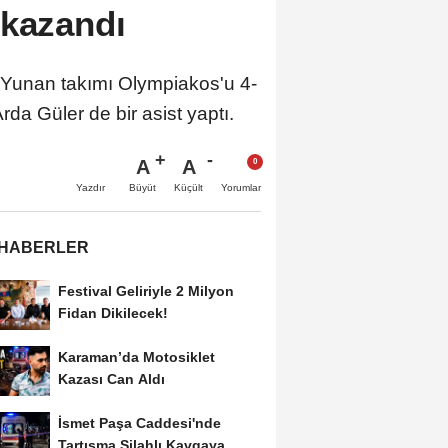
 kazandı
 Yunan takımı Olympiakos'u 4-
da Güler de bir asist yaptı.
A
A
Büyüt
Küçült
Yazdır
Yorumlar
 HABERLER
Festival Geliriyle 2 Milyon
Fidan Dikilecek!
Karaman’da Motosiklet
Kazası Can Aldı
İsmet Paşa Caddesi'nde
Tartışma Silahlı Kavgaya