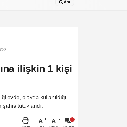
Ara
06:21
na ilişkin 1 kişi
iği evde, olayda kullanıldığı
n şahıs tutuklandı.
A
A
Büyüt
Küçült
Yazdır
Yorumlar