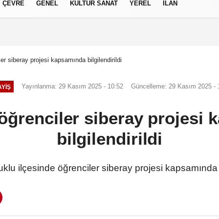
ÇEVRE
GENEL
KÜLTÜR SANAT
YEREL
İLAN
izlilik İlkeleri
er siberay projesi kapsamında bilgilendirildi
Yayınlanma: 29 Kasım 2025 - 10:52
Güncelleme: 29 Kasım 2025 - 
YIŞ
öğrenciler siberay projesi
bilgilendirildi
uklu ilçesinde öğrenciler siberay projesi kapsamında bi