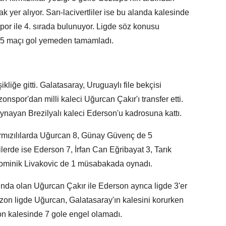
rak yer alıyor. Sarı-lacivertliler ise bu alanda kalesinde
r ile 4. sırada bulunuyor. Ligde söz konusu
 5 maçı gol yemeden tamamladı.
kliğe gitti. Galatasaray, Uruguaylı file bekçisi
spor'dan milli kaleci Uğurcan Çakır'ı transfer etti.
nayan Brezilyalı kaleci Ederson'u kadrosuna kattı.
ırmızılılarda Uğurcan 8, Günay Güvenç de 5
ilerde ise Ederson 7, İrfan Can Eğribayat 3, Tarık
ominik Livakovic de 1 müsabakada oynadı.
unda olan Uğurcan Çakır ile Ederson ayrıca ligde 3'er
zon ligde Uğurcan, Galatasaray'ın kalesini korurken
on kalesinde 7 gole engel olamadı.