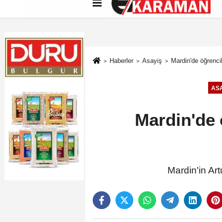
Künye
İletişim
Çerez Politikası
G
Haberler
Asayiş
Mardin'de öğrencil
ASA
Mardin'de 
Mardin'in Art