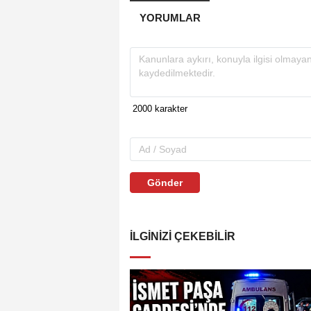
YORUMLAR
Gönder
İLGINIZI ÇEKEBILIR