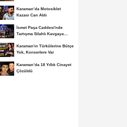
Karaman’da Motosiklet
Kazası Can Aldı
İsmet Paşa Caddesi'nde
Tartışma Silahlı Kavgaya
Dönüştü
Karaman'ın Türkülerine Bütçe
Yok, Konserlere Var
Karaman’da 18 Yıllık Cinayet
Çözüldü