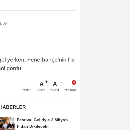
1:09
ol yerken, Fenerbahçe'nin file
ol gördü.
A
A
Büyüt
Küçült
Yazdır
Yorumlar
 HABERLER
Festival Geliriyle 2 Milyon
Fidan Dikilecek!