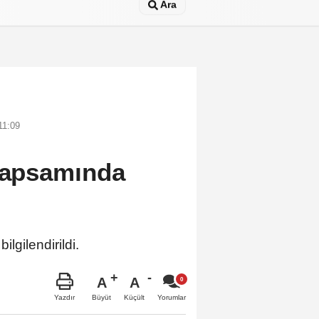
Ara
11:09
 kapsamında
lgilendirildi.
A
A
Büyüt
Küçült
Yazdır
Yorumlar