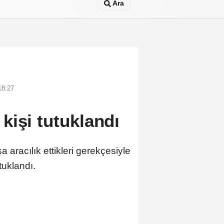
Ara
18:27
kişi tutuklandı
racılık ettikleri gerekçesiyle
tuklandı.