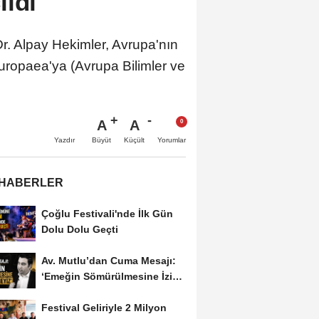
ildi
r. Alpay Hekimler, Avrupa'nın
uropaea'ya (Avrupa Bilimler ve
A
A
Büyüt
Küçült
Yazdır
Yorumlar
 HABERLER
Çoğlu Festivali'nde İlk Gün
Dolu Dolu Geçti
Av. Mutlu’dan Cuma Mesajı:
‘Emeğin Sömürülmesine İzin
Vermeyiz’...
Festival Geliriyle 2 Milyon