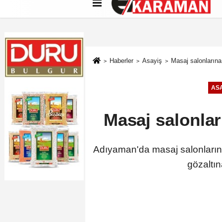
Künye
İletişim
Çerez Politikası
G
Haberler
Asayiş
Masaj salonlarına
ASA
Masaj salonlar
Adıyaman'da masaj salonlarına
gözaltın