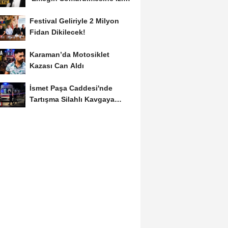
Vermeyiz’...
Festival Geliriyle 2 Milyon
Fidan Dikilecek!
Karaman’da Motosiklet
Kazası Can Aldı
İsmet Paşa Caddesi'nde
Tartışma Silahlı Kavgaya
Dönüştü