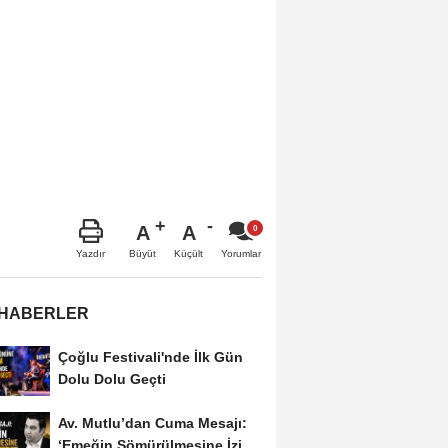
A
A
Büyüt
Küçült
Yazdır
Yorumlar
 HABERLER
Çoğlu Festivali'nde İlk Gün
Dolu Dolu Geçti
Av. Mutlu’dan Cuma Mesajı:
‘Emeğin Sömürülmesine İzin