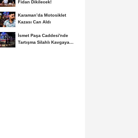
Fidan Dikilecek!
Karaman’da Motosiklet
Kazası Can Aldı
İsmet Paşa Caddesi'nde
Tartışma Silahlı Kavgaya
Dönüştü