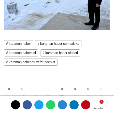
# karaman haber
# karaman haber son dakika
# karaman habercisi
# karaman haber siteleri
# karaman haberleri vefat edenler
Yorumlar
Yorumlar
Yorumlar