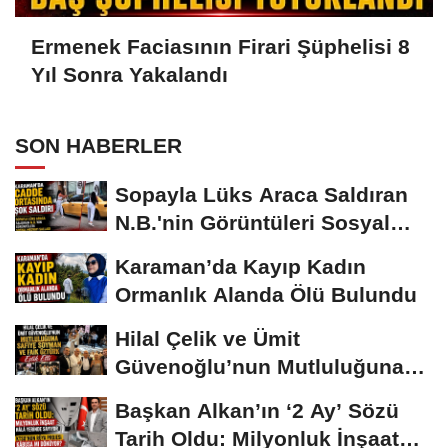
Ermenek Faciasının Firari Şüphelisi 8
Yıl Sonra Yakalandı
SON HABERLER
Sopayla Lüks Araca Saldıran
N.B.'nin Görüntüleri Sosyal
Medyayı...
Karaman’da Kayıp Kadın
Ormanlık Alanda Ölü Bulundu
Hilal Çelik ve Ümit
Güvenoğlu’nun Mutluluğuna
Safiye Soyman ve...
Başkan Alkan’ın ‘2 Ay’ Sözü
Tarih Oldu: Milyonluk İnşaat