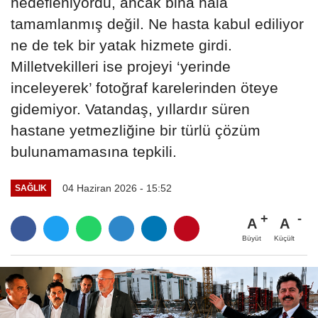
hedefleniyordu, ancak bina hâlâ
tamamlanmış değil. Ne hasta kabul ediliyor
ne de tek bir yatak hizmete girdi.
Milletvekilleri ise projeyi ‘yerinde
inceleyerek’ fotoğraf karelerinden öteye
gidemiyor. Vatandaş, yıllardır süren
hastane yetmezliğine bir türlü çözüm
bulunamamasına tepkili.
04 Haziran 2026 - 15:52
SAĞLIK
A
A
Büyüt
Küçült