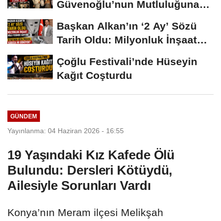
Güvenoğlu’nun Mutluluğuna
Safiye Soyman ve...
Başkan Alkan’ın ‘2 Ay’ Sözü
Tarih Oldu: Milyonluk İnşaat
Hâlâ...
Çoğlu Festivali’nde Hüseyin
Kağıt Coşturdu
GÜNDEM
Yayınlanma: 04 Haziran 2026 - 16:55
19 Yaşındaki Kız Kafede Ölü
Bulundu: Dersleri Kötüydü,
Ailesiyle Sorunları Vardı
Konya’nın Meram ilçesi Melikşah