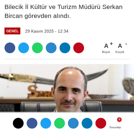
Bilecik İl Kültür ve Turizm Müdürü Serkan
Bircan görevden alındı.
29 Kasım 2025 - 12:34
GENEL
A
A
Büyüt
Küçült
Yorumlar
Yorumlar
Yorumlar