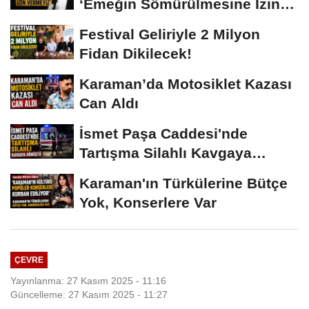
‘Emeğin Sömürülmesine İzin
Vermeyiz’...
Festival Geliriyle 2 Milyon
Fidan Dikilecek!
Karaman’da Motosiklet Kazası
Can Aldı
İsmet Paşa Caddesi'nde
Tartışma Silahlı Kavgaya
Dönüştü
Karaman'ın Türkülerine Bütçe
Yok, Konserlere Var
ÇEVRE
Yayınlanma: 27 Kasım 2025 - 11:16
Güncelleme: 27 Kasım 2025 - 11:27