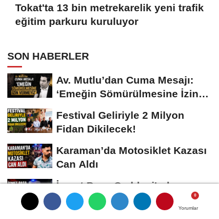
Tokat'ta 13 bin metrekarelik yeni trafik
eğitim parkuru kuruluyor
SON HABERLER
Av. Mutlu’dan Cuma Mesajı:
‘Emeğin Sömürülmesine İzin
Vermeyiz’...
Festival Geliriyle 2 Milyon
Fidan Dikilecek!
Karaman’da Motosiklet Kazası
Can Aldı
İsmet Paşa Caddesi'nde
Tartışma Silahlı Kavgaya
Yorumlar
Yorumlar
Yorumlar
Dönüştü