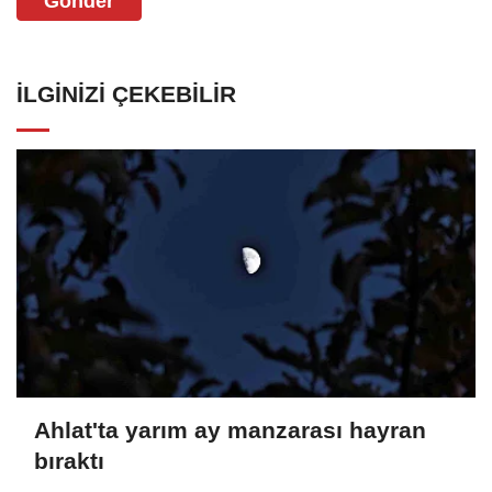
Gönder
İLGINIZI ÇEKEBILIR
Ahlat'ta yarım ay manzarası hayran
bıraktı