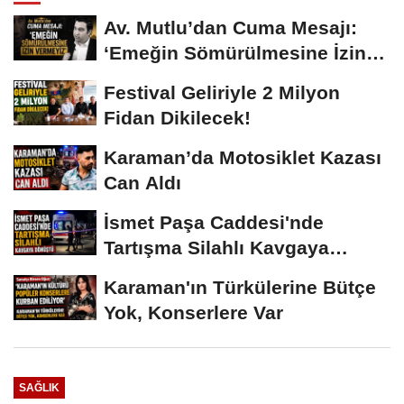
Av. Mutlu’dan Cuma Mesajı:
‘Emeğin Sömürülmesine İzin
Vermeyiz’...
Festival Geliriyle 2 Milyon
Fidan Dikilecek!
Karaman’da Motosiklet Kazası
Can Aldı
İsmet Paşa Caddesi'nde
Tartışma Silahlı Kavgaya
Dönüştü
Karaman'ın Türkülerine Bütçe
Yok, Konserlere Var
SAĞLIK