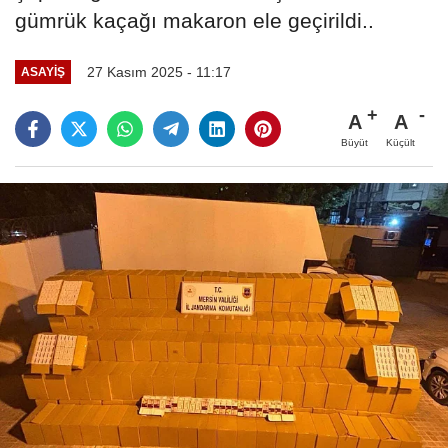
gümrük kaçağı makaron ele geçirildi..
27 Kasım 2025 - 11:17
ASAYIŞ
A
A
Büyüt
Küçült