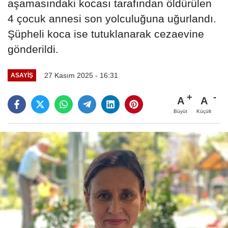
aşamasındaki kocası tarafından öldürülen
4 çocuk annesi son yolculuğuna uğurlandı.
Şüpheli koca ise tutuklanarak cezaevine
gönderildi.
27 Kasım 2025 - 16:31
ASAYIŞ
A
A
Büyüt
Küçült