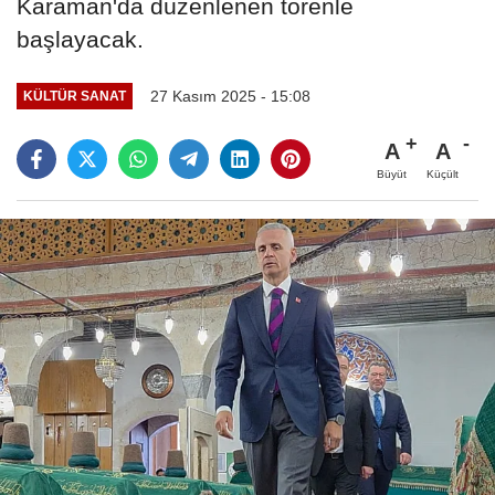
Karaman'da düzenlenen törenle
başlayacak.
27 Kasım 2025 - 15:08
KÜLTÜR SANAT
A
A
Büyüt
Küçült