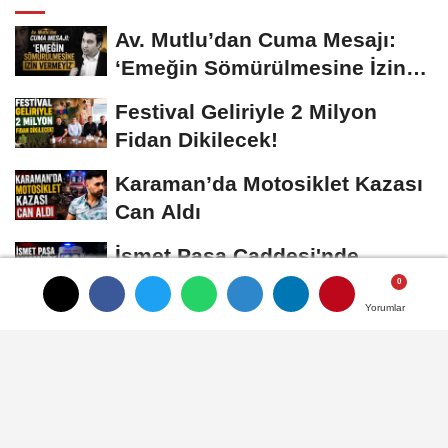
Av. Mutlu’dan Cuma Mesajı:
‘Emeğin Sömürülmesine İzin
Vermeyiz’...
Festival Geliriyle 2 Milyon
Fidan Dikilecek!
Karaman’da Motosiklet Kazası
Can Aldı
İsmet Paşa Caddesi'nde
Tartışma Silahlı Kavgaya
Dönüştü
Yorumlar
Yorumlar
Yorumlar
Karaman'ın Türkülerine Bütçe
Yok, Konserlere Var
ASAYIŞ
Yayınlanma: 27 Kasım 2025 - 15:07