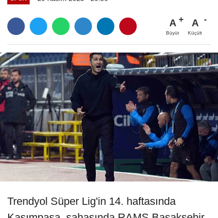
A
A
Büyüt
Küçült
Trendyol Süper Lig'in 14. haftasında
Kasımpaşa, sahasında RAMS Başakşehir