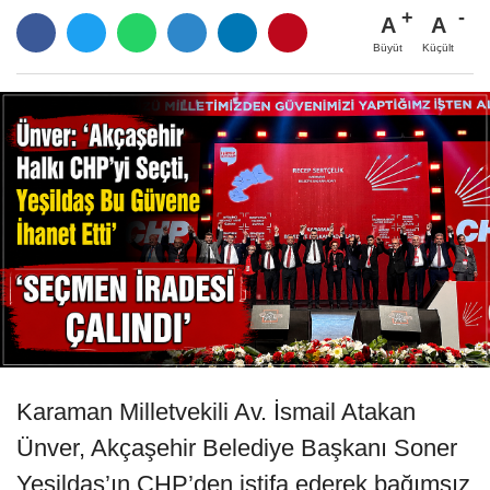
A
A
Büyüt
Küçült
Karaman Milletvekili Av. İsmail Atakan
Ünver, Akçaşehir Belediye Başkanı Soner
Yeşildaş’ın CHP’den istifa ederek bağımsız