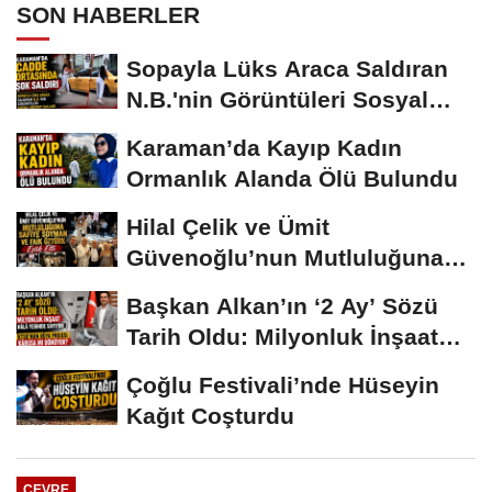
SON HABERLER
Sopayla Lüks Araca Saldıran
N.B.'nin Görüntüleri Sosyal
Medyayı...
Karaman’da Kayıp Kadın
Ormanlık Alanda Ölü Bulundu
Hilal Çelik ve Ümit
Güvenoğlu’nun Mutluluğuna
Safiye Soyman ve...
Başkan Alkan’ın ‘2 Ay’ Sözü
Tarih Oldu: Milyonluk İnşaat
Hâlâ...
Çoğlu Festivali’nde Hüseyin
Kağıt Coşturdu
ÇEVRE