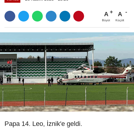
A
A
Büyüt
Küçült
Papa 14. Leo, İznik'e geldi.