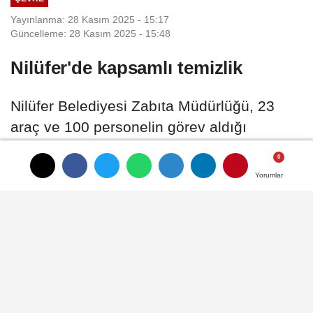
Yayınlanma: 28 Kasım 2025 - 15:17
Güncelleme: 28 Kasım 2025 - 15:48
Nilüfer'de kapsamlı temizlik
Nilüfer Belediyesi Zabıta Müdürlüğü, 23
araç ve 100 personelin görev aldığı
çalışmada ilçe genelinde kamu kullanımına
açık alanları daraltan ve kentsel estetiğini
Yorumlar
Yorumlar
Yorumlar
bozan materyalleri yasal prosedür
çerçevesinde topladı.
28 Kasım 2025 - 15:17
ÇEVRE
A
A
Büyüt
Küçült