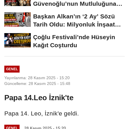
Güvenoğlu’nun Mutluluğuna
Safiye Soyman ve...
Başkan Alkan’ın ‘2 Ay’ Sözü
Tarih Oldu: Milyonluk İnşaat
Hâlâ...
Çoğlu Festivali’nde Hüseyin
Kağıt Coşturdu
GENEL
Yayınlanma: 28 Kasım 2025 - 15:20
Güncelleme: 28 Kasım 2025 - 15:48
Papa 14.Leo İznik'te
Papa 14. Leo, İznik'e geldi.
28 Kasım 2025 - 15:20
GENEL