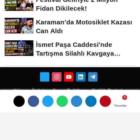
Fidan Dikilecek!
Karaman’da Motosiklet Kazası
Can Aldı
İsmet Paşa Caddesi'nde
Tartışma Silahlı Kavgaya
Dönüştü
Künye
İletişim
Çerez Politikası
Gizlilik İlkeleri
Karaman Çiçekci
Karaman
Yorumlar
Yorumlar
Yorumlar
Karaman Haber
Karaman Haberleri