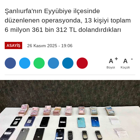
Şanlıurfa'nın Eyyübiye ilçesinde
düzenlenen operasyonda, 13 kişiyi toplam
6 milyon 361 bin 312 TL dolandırdıkları
26 Kasım 2025 - 19:06
ASAYIŞ
A
A
Büyüt
Küçült