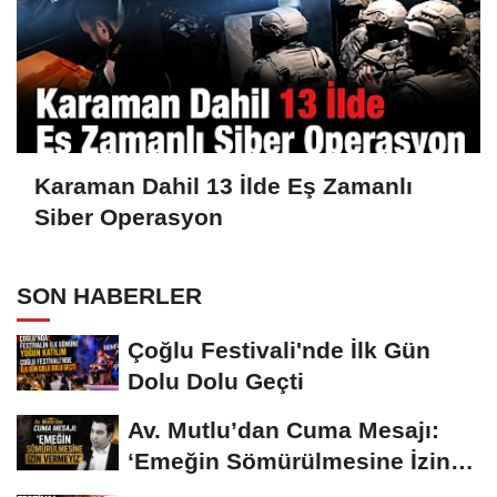
Karaman Dahil 13 İlde Eş Zamanlı
Siber Operasyon
SON HABERLER
Çoğlu Festivali'nde İlk Gün
Dolu Dolu Geçti
Av. Mutlu’dan Cuma Mesajı:
‘Emeğin Sömürülmesine İzin
Vermeyiz’...