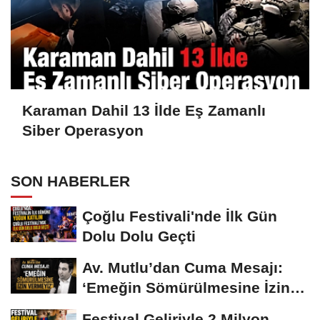
Karaman Dahil 13 İlde Eş Zamanlı
Siber Operasyon
SON HABERLER
Çoğlu Festivali'nde İlk Gün
Dolu Dolu Geçti
Av. Mutlu’dan Cuma Mesajı:
‘Emeğin Sömürülmesine İzin
Vermeyiz’...
Festival Geliriyle 2 Milyon