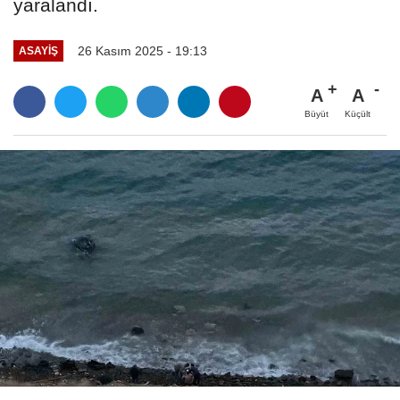
yaralandı.
26 Kasım 2025 - 19:13
ASAYIŞ
A
A
Büyüt
Küçült