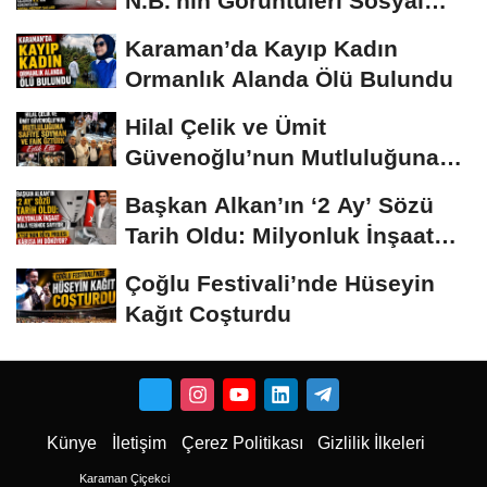
N.B.'nin Görüntüleri Sosyal
Medyayı...
Karaman’da Kayıp Kadın
Ormanlık Alanda Ölü Bulundu
Hilal Çelik ve Ümit
Güvenoğlu’nun Mutluluğuna
Safiye Soyman ve...
Başkan Alkan’ın ‘2 Ay’ Sözü
Tarih Oldu: Milyonluk İnşaat
Hâlâ...
Çoğlu Festivali’nde Hüseyin
Kağıt Coşturdu
Künye
İletişim
Çerez Politikası
Gizlilik İlkeleri
Karaman Çiçekci