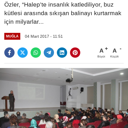
Özler, “Halep’te insanlık katlediliyor, buz
kütlesi arasında sıkışan balinayı kurtarmak
için milyarlar...
04 Mart 2017 - 11:51
MUĞLA
A
A
Büyüt
Küçült