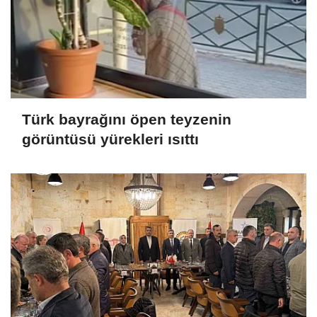
Türk bayrağını öpen teyzenin
görüntüsü yürekleri ısıttı