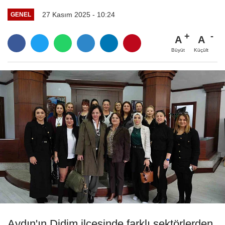
27 Kasım 2025 - 10:24
GENEL
A
A
Büyüt
Küçült
Aydın'ın Didim ilçesinde farklı sektörlerden