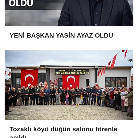
YENİ BAŞKAN YASİN AYAZ OLDU
Tozaklı köyü düğün salonu törenle
açıldı