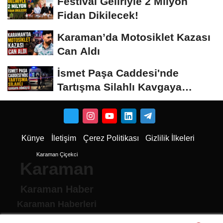
Festival Geliriyle 2 Milyon
Fidan Dikilecek!
Karaman’da Motosiklet Kazası
Can Aldı
İsmet Paşa Caddesi'nde
Tartışma Silahlı Kavgaya
Dönüştü
Künye
İletişim
Çerez Politikası
Gizlilik İlkeleri
Karaman Çiçekci
Karaman
Karaman Haber
Karaman Haberleri
Karaman Son Dakika