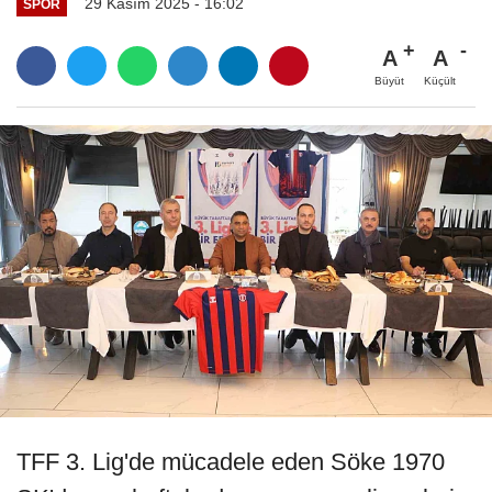
29 Kasım 2025 - 16:02
SPOR
A
A
Büyüt
Küçült
TFF 3. Lig'de mücadele eden Söke 1970