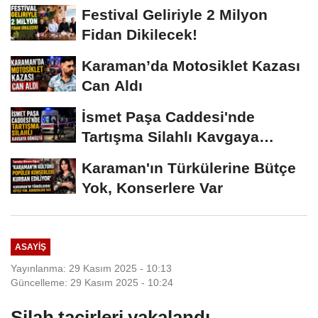
Vermeyiz’...
Festival Geliriyle 2 Milyon
Fidan Dikilecek!
Karaman’da Motosiklet Kazası
Can Aldı
İsmet Paşa Caddesi'nde
Tartışma Silahlı Kavgaya
Dönüştü
Karaman'ın Türkülerine Bütçe
Yok, Konserlere Var
ASAYIŞ
Yayınlanma: 29 Kasım 2025 - 10:13
Güncelleme: 29 Kasım 2025 - 10:24
Silah tacirleri yakalandı