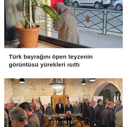
Türk bayrağını öpen teyzenin
görüntüsü yürekleri ısıttı