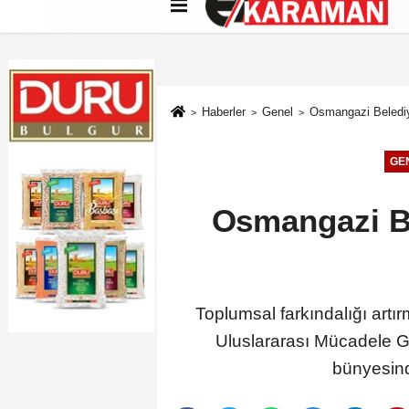
Künye
İletişim
Çerez Politikası
G
Haberler
Genel
Osmangazi Belediye
GE
Osmangazi Be
Toplumsal farkındalığı art
Uluslararası Mücadele 
bünyesind