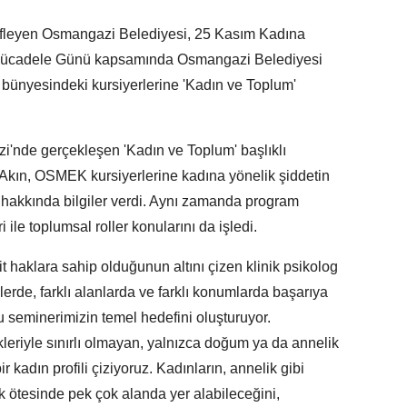
defleyen Osmangazi Belediyesi, 25 Kasım Kadına
ı Mücadele Günü kapsamında Osmangazi Belediyesi
ünyesindeki kursiyerlerine 'Kadın ve Toplum'
'nde gerçekleşen 'Kadın ve Toplum' başlıklı
 Akın, OSMEK kursiyerlerine kadına yönelik şiddetin
ı hakkında bilgiler verdi. Aynı zamanda program
ile toplumsal roller konularını da işledi.
 haklara sahip olduğunun altını çizen klinik psikolog
llerde, farklı alanlarda ve farklı konumlarda başarıya
u seminerimizin temel hedefini oluşturuyor.
leriyle sınırlı olmayan, yalnızca doğum ya da annelik
kadın profili çiziyoruz. Kadınların, annelik gibi
ok ötesinde pek çok alanda yer alabileceğini,