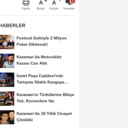
A
A
Büyüt
Küçült
Yazdır
Yorumlar
 HABERLER
Festival Geliriyle 2 Milyon
Fidan Dikilecek!
Karaman’da Motosiklet
Kazası Can Aldı
İsmet Paşa Caddesi'nde
Tartışma Silahlı Kavgaya
Dönüştü
Karaman'ın Türkülerine Bütçe
Yok, Konserlere Var
Karaman’da 18 Yıllık Cinayet
Çözüldü