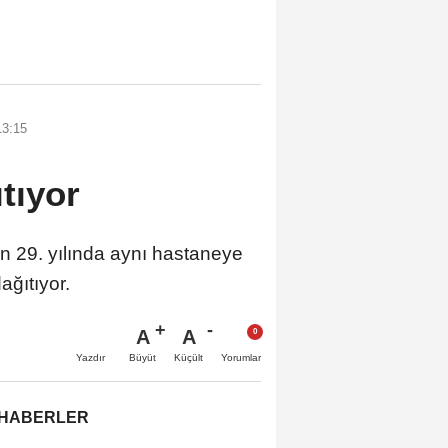
13:15
ıtıyor
n 29. yılında aynı hastaneye
ağıtıyor.
A
A
Büyüt
Küçült
Yazdır
Yorumlar
 HABERLER