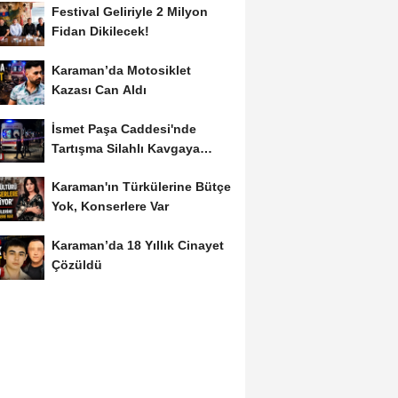
Festival Geliriyle 2 Milyon
Fidan Dikilecek!
Karaman’da Motosiklet
Kazası Can Aldı
İsmet Paşa Caddesi'nde
Tartışma Silahlı Kavgaya
Dönüştü
Karaman'ın Türkülerine Bütçe
Yok, Konserlere Var
Karaman’da 18 Yıllık Cinayet
Çözüldü