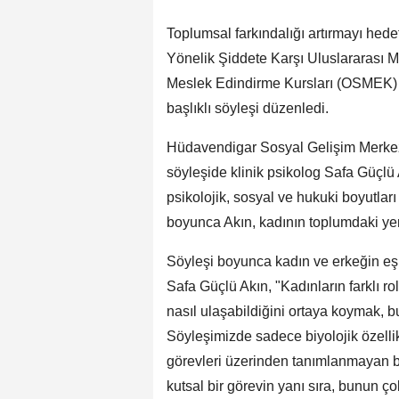
Toplumsal farkındalığı artırmayı he
Yönelik Şiddete Karşı Uluslararas
Meslek Edindirme Kursları (OSMEK) b
başlıklı söyleşi düzenledi.
Hüdavendigar Sosyal Gelişim Merkezi
söyleşide klinik psikolog Safa Güçlü
psikolojik, sosyal ve hukuki boyutlar
boyunca Akın, kadının toplumdaki yeri 
Söyleşi boyunca kadın ve erkeğin eşit
Safa Güçlü Akın, "Kadınların farklı ro
nasıl ulaşabildiğini ortaya koymak, b
Söyleşimizde sadece biyolojik özellik
görevleri üzerinden tanımlanmayan bir 
kutsal bir görevin yanı sıra, bunun ç