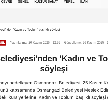
ÇEVRE
GENEL
KÜLTÜR SANAT
YEREL
İLAN
izlilik İlkeleri
si'nden 'Kadın ve Toplum' başlıklı söyleşi
Yayınlanma: 26 Kasım 2025 - 12:53
Güncelleme: 26 Kasım 2025 - 
NEL
lediyesi'nden 'Kadın ve Top
söyleşi
ırmayı hedefleyen Osmangazi Belediyesi, 25 Kasım K
Günü kapsamında Osmangazi Belediyesi Meslek Edi
eki kursiyerlerine 'Kadın ve Toplum' başlıklı söyleşi 