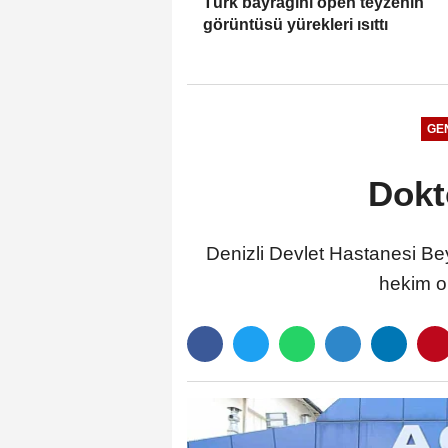
Türk bayrağını öpen teyzenin
görüntüsü yürekleri ısıttı
GE
Dokto
Denizli Devlet Hastanesi Be
hekim ol