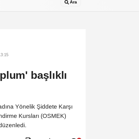
Ara
13:15
lum' başlıklı
adına Yönelik Şiddete Karşı
ndirme Kursları (OSMEK)
düzenledi.