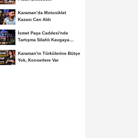
Karaman’da Motosiklet
Kazası Can Aldı
İsmet Paşa Caddesi'nde
Tartışma Silahlı Kavgaya
Dönüştü
Karaman'ın Türkülerine Bütçe
Yok, Konserlere Var