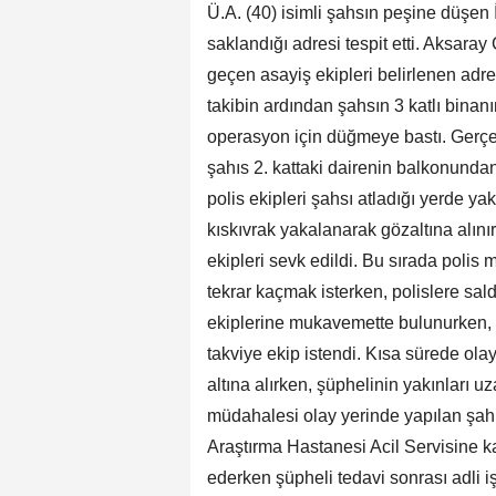
Ü.A. (40) isimli şahsın peşine düşen
saklandığı adresi tespit etti. Aksar
geçen asayiş ekipleri belirlenen adres
takibin ardından şahsın 3 katlı binan
operasyon için düğmeye bastı. Gerçek
şahıs 2. kattaki dairenin balkonundan
polis ekipleri şahsı atladığı yerde ya
kıskıvrak yakalanarak gözaltına alını
ekipleri sevk edildi. Bu sırada polis
tekrar kaçmak isterken, polislere sald
ekiplerine mukavemette bulunurken, ş
takviye ekip istendi. Kısa sürede ola
altına alırken, şüphelinin yakınları uz
müdahalesi olay yerinde yapılan şah
Araştırma Hastanesi Acil Servisine ka
ederken şüpheli tedavi sonrası adli 