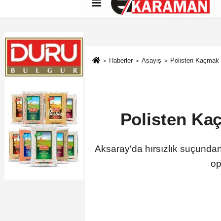
Künye
İletişim
Çerez Politikası
G
Haberler
Asayiş
Polisten Kaçmak İ
Polisten Kaç
Aksaray'da hırsızlık suçundan
op