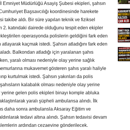
 İl Emniyet Müdürlüğü Asayiş Şubesi ekipleri, şahsın
ay Cumhuriyet Başsavcılığı koordinesinde harekete
i takibe aldı. Bir süre yapılan teknik ve fiziksel
ın 2. katındaki dairede olduğunu tespit eden ekipler
leştirilen operasyonda polislerin geldiğini fark eden
 atlayarak kaçmak istedi. Şahsın atladığını fark eden
kaladı. Balkondan atladığı için yaralanan şahıs
rken, yaralı olması nedeniyle olay yerine sağlık
 memurlarına mukavemet gösteren şahıs yaralı haliyle
ırıp kurtulmak istedi. Şahsın yakınları da polis
ahısların kalabalık olması nedeniyle olay yerine
y yerine gelen polis ekipleri binayı komple abluka
aklaştırılarak yaralı şüpheli ambulansa alındı. İlk
ıs daha sonra ambulansla Aksaray Eğitim ve
ldırılarak tedavi altına alındı. Şahsın tedavisi devam
işlemlerin ardından cezaevine gönderilecek.