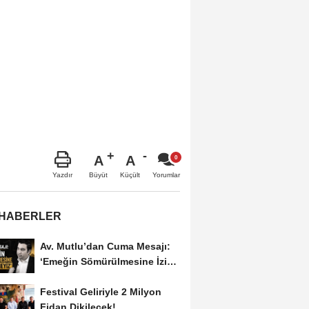
A
A
Büyüt
Küçült
Yazdır
Yorumlar
 HABERLER
Av. Mutlu’dan Cuma Mesajı:
‘Emeğin Sömürülmesine İzin
Vermeyiz’...
Festival Geliriyle 2 Milyon
Fidan Dikilecek!