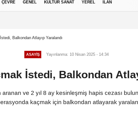
ÇEVRE
GENEL
KÜLTÜR SANAT
YEREL
İLAN
izlilik İlkeleri
stedi, Balkondan Atlayıp Yaralandı
Yayınlanma: 10 Nisan 2025 - 14:34
ASAYIŞ
mak İstedi, Balkondan Atla
 aranan ve 2 yıl 8 ay kesinleşmiş hapis cezası buluna
erasyonda kaçmak için balkondan atlayarak yaralan