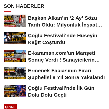
SON HABERLER
Başkan Alkan’ın ‘2 Ay’ Sözü
Tarih Oldu: Milyonluk İnşaat
Hâlâ...
Çoğlu Festivali’nde Hüseyin
Kağıt Coşturdu
E-karaman.com'un Manşeti
Sonuç Verdi ! Sanayicilerin
İsyanı İşe...
Ermenek Faciasının Firari
Şüphelisi 8 Yıl Sonra Yakalandı
Çoğlu Festivali'nde İlk Gün
Dolu Dolu Geçti
ÇEVRE