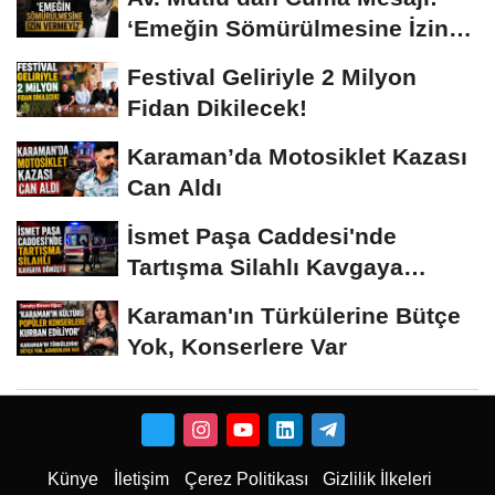
‘Emeğin Sömürülmesine İzin
Vermeyiz’...
Festival Geliriyle 2 Milyon
Fidan Dikilecek!
Karaman’da Motosiklet Kazası
Can Aldı
İsmet Paşa Caddesi'nde
Tartışma Silahlı Kavgaya
Dönüştü
Karaman'ın Türkülerine Bütçe
Yok, Konserlere Var
Künye
İletişim
Çerez Politikası
Gizlilik İlkeleri