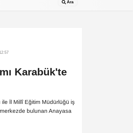
Ara
12:57
amı Karabük'te
e İl Millî Eğitim Müdürlüğü iş
bük merkezde bulunan Anayasa