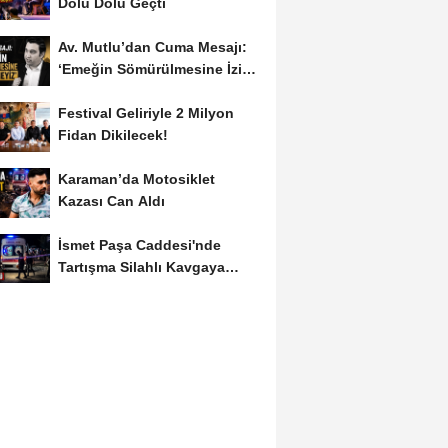
Dolu Dolu Geçti
Av. Mutlu’dan Cuma Mesajı:
‘Emeğin Sömürülmesine İzin
Vermeyiz’...
Festival Geliriyle 2 Milyon
Fidan Dikilecek!
Karaman’da Motosiklet
Kazası Can Aldı
İsmet Paşa Caddesi'nde
Tartışma Silahlı Kavgaya
Dönüştü