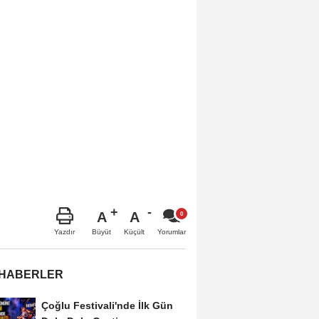
A
A
Büyüt
Küçült
Yazdır
Yorumlar
 HABERLER
Çoğlu Festivali'nde İlk Gün