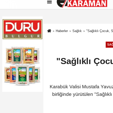
Künye
İletişim
Çerez Politikası
G
Haberler
Sağlık
"Sağlıklı Çocuk, S
SAĞ
"Sağlıklı Çoc
Karabük Valisi Mustafa Yavuz'
birliğinde yürütülen "Sağlı