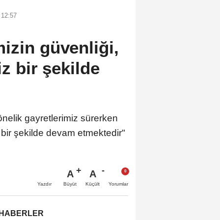
 12:57
izin güvenliği,
iz bir şekilde
nelik gayretlerimiz sürerken
z bir şekilde devam etmektedir"
A
A
Büyüt
Küçült
Yazdır
Yorumlar
 HABERLER