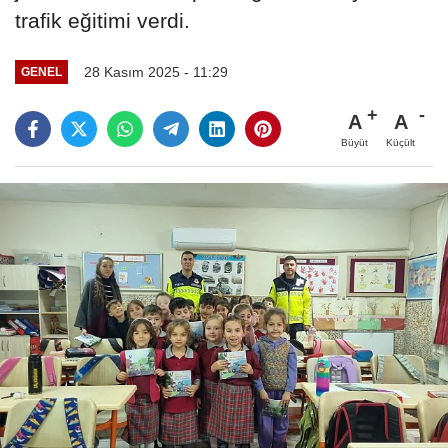
trafik eğitimi verdi.
28 Kasım 2025 - 11:29
GENEL
A
A
Büyüt
Küçült