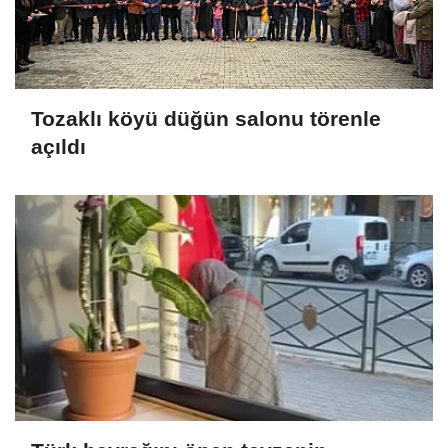
Tozaklı köyü düğün salonu törenle
açıldı