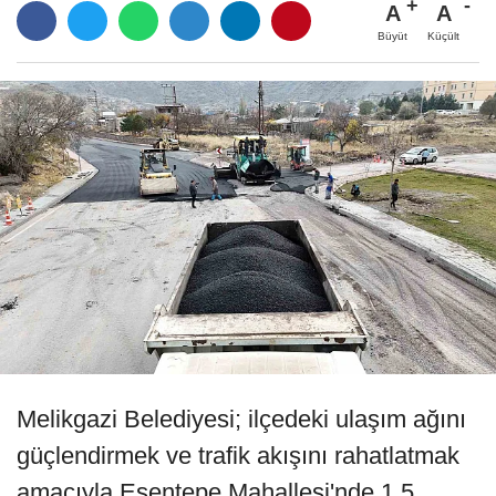
A
A
Büyüt
Küçült
Melikgazi Belediyesi; ilçedeki ulaşım ağını
güçlendirmek ve trafik akışını rahatlatmak
amacıyla Esentepe Mahallesi'nde 1.5