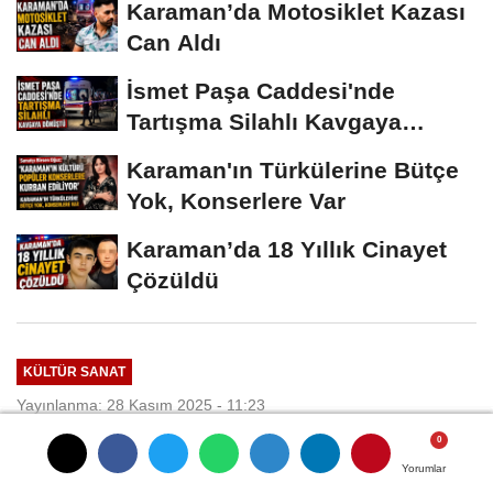
Karaman’da Motosiklet Kazası
Can Aldı
İsmet Paşa Caddesi'nde
Tartışma Silahlı Kavgaya
Dönüştü
Karaman'ın Türkülerine Bütçe
Yok, Konserlere Var
Karaman’da 18 Yıllık Cinayet
Çözüldü
KÜLTÜR SANAT
Yayınlanma: 28 Kasım 2025 - 11:23
Güncelleme: 28 Kasım 2025 - 11:48
Yorumlar
Yorumlar
Yorumlar
Yorumlar
Bursa'da Edebiyat şöleni başladı