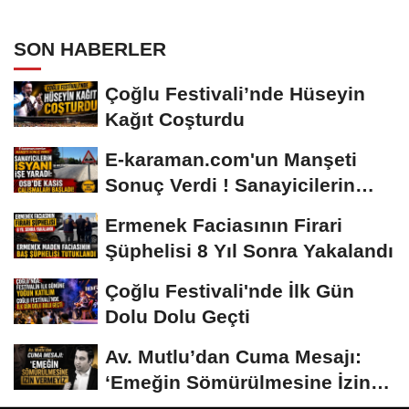
SON HABERLER
Çoğlu Festivali’nde Hüseyin
Kağıt Coşturdu
E-karaman.com'un Manşeti
Sonuç Verdi ! Sanayicilerin
İsyanı İşe...
Ermenek Faciasının Firari
Şüphelisi 8 Yıl Sonra Yakalandı
Çoğlu Festivali'nde İlk Gün
Dolu Dolu Geçti
Av. Mutlu’dan Cuma Mesajı:
‘Emeğin Sömürülmesine İzin
Vermeyiz’...