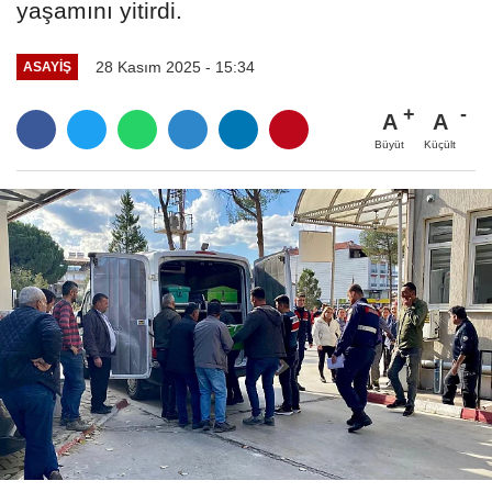
yaşamını yitirdi.
28 Kasım 2025 - 15:34
ASAYIŞ
A
A
Büyüt
Küçült