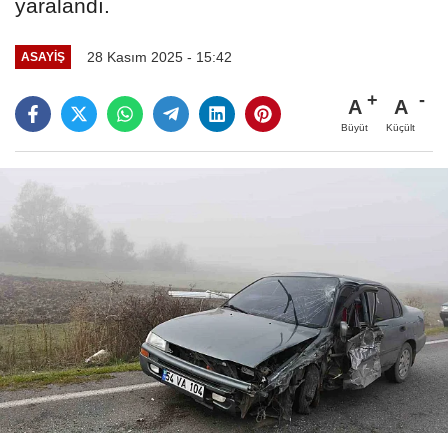
yaralandı.
28 Kasım 2025 - 15:42
ASAYIŞ
A
A
Büyüt
Küçült