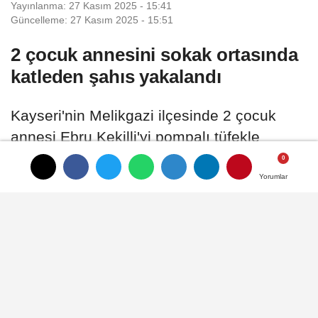
Yayınlanma: 27 Kasım 2025 - 15:41
Güncelleme: 27 Kasım 2025 - 15:51
2 çocuk annesini sokak ortasında
katleden şahıs yakalandı
Kayseri'nin Melikgazi ilçesinde 2 çocuk
annesi Ebru Kekilli'yi pompalı tüfekle
vurarak öldüren şahıs polis ekipleri
tarafından yapılan çalışma ile yakalandı.
Yorumlar
Yorumlar
27 Kasım 2025 - 15:41
ASAYIŞ
A
A
Büyüt
Küçült