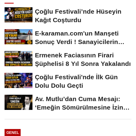
Çoğlu Festivali’nde Hüseyin
Kağıt Coşturdu
E-karaman.com'un Manşeti
Sonuç Verdi ! Sanayicilerin
İsyanı İşe...
Ermenek Faciasının Firari
Şüphelisi 8 Yıl Sonra Yakalandı
Çoğlu Festivali'nde İlk Gün
Dolu Dolu Geçti
Av. Mutlu’dan Cuma Mesajı:
‘Emeğin Sömürülmesine İzin
Vermeyiz’...
GENEL