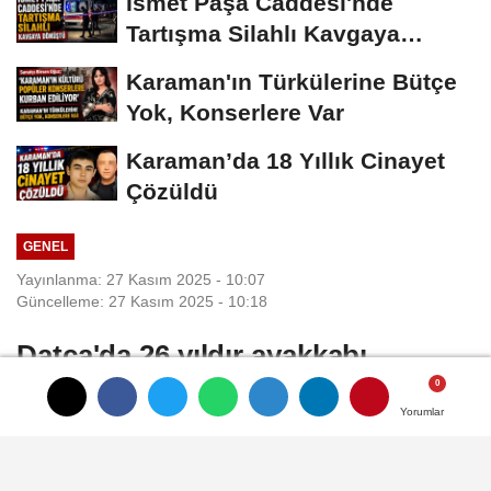
İsmet Paşa Caddesi'nde
Tartışma Silahlı Kavgaya
Dönüştü
Karaman'ın Türkülerine Bütçe
Yok, Konserlere Var
Karaman’da 18 Yıllık Cinayet
Çözüldü
GENEL
Yayınlanma: 27 Kasım 2025 - 10:07
Güncelleme: 27 Kasım 2025 - 10:18
Datça'da 26 yıldır ayakkabı
tamirciliği yapıyor
Yorumlar
Yorumlar
Yorumlar
Muğla'nın Datça ilçesinin tek ayakkabı
tamircisi Rıdvan Arslan (43) 26 yıldır ilçede