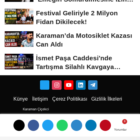
Vermeyiz’...
Festival Geliriyle 2 Milyon
Fidan Dikilecek!
Karaman’da Motosiklet Kazası
Can Aldı
İsmet Paşa Caddesi'nde
Tartışma Silahlı Kavgaya
Dönüştü
Künye
İletişim
Çerez Politikası
Gizlilik İlkeleri
Karaman Çiçekci
Karaman
Karaman Haber
Yorumlar
Yorumlar