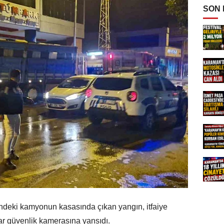
SON
indeki kamyonun kasasında çıkan yangın, itfaiye
lar güvenlik kamerasına yansıdı.