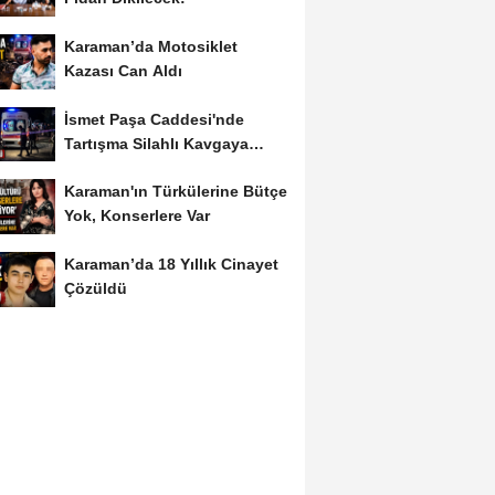
Karaman’da Motosiklet
Kazası Can Aldı
İsmet Paşa Caddesi'nde
Tartışma Silahlı Kavgaya
Dönüştü
Karaman'ın Türkülerine Bütçe
Yok, Konserlere Var
Karaman’da 18 Yıllık Cinayet
Çözüldü