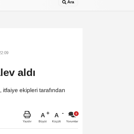
Ara
22:09
lev aldı
tfaiye ekipleri tarafından
A
A
Büyüt
Küçült
Yazdır
Yorumlar