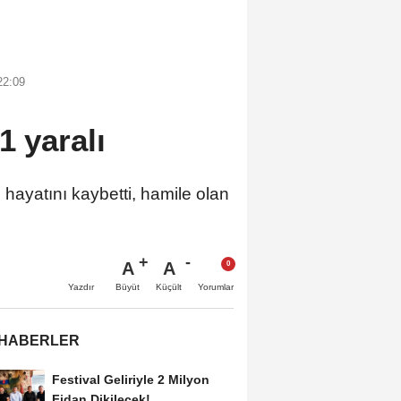
22:09
1 yaralı
hayatını kaybetti, hamile olan
A
A
Büyüt
Küçült
Yazdır
Yorumlar
 HABERLER
Festival Geliriyle 2 Milyon
Fidan Dikilecek!