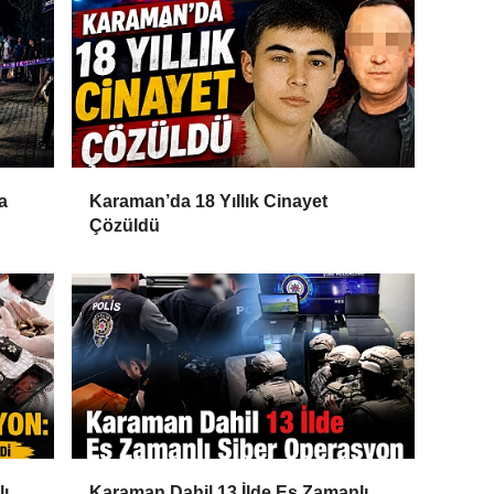
a
Karaman’da 18 Yıllık Cinayet
Çözüldü
lı
Karaman Dahil 13 İlde Eş Zamanlı