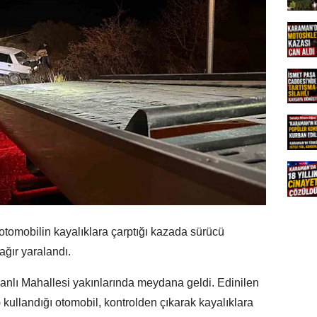
tomobilin kayalıklara çarptığı kazada sürücü
ağır yaralandı.
anlı Mahallesi yakınlarında meydana geldi. Edinilen
kullandığı otomobil, kontrolden çıkarak kayalıklara