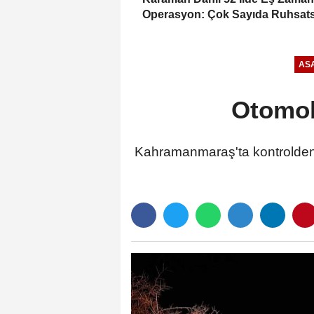
Operasyon: Çok Sayıda Ruhsats
Silah Ele Geçirildi
ASA
Otomobi
Kahramanmaraş'ta kontrolden ç