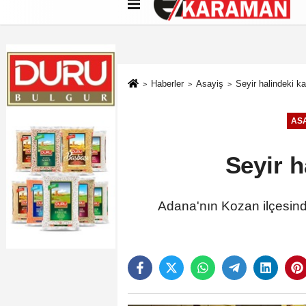
Künye
İletişim
Çerez Politikası
G
Haberler
Asayiş
Seyir halindeki k
ASA
Seyir h
Adana'nın Kozan ilçesinde