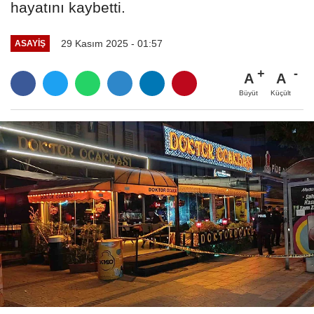
hayatını kaybetti.
29 Kasım 2025 - 01:57
ASAYIŞ
A
A
Büyüt
Küçült