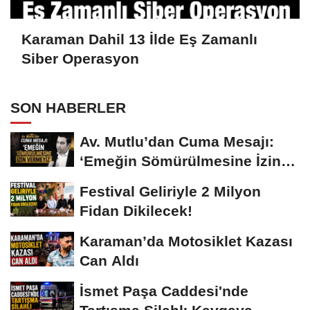
Karaman Dahil 13 İlde Eş Zamanlı
Siber Operasyon
SON HABERLER
Av. Mutlu’dan Cuma Mesajı:
‘Emeğin Sömürülmesine İzin
Vermeyiz’...
Festival Geliriyle 2 Milyon
Fidan Dikilecek!
Karaman’da Motosiklet Kazası
Can Aldı
İsmet Paşa Caddesi'nde