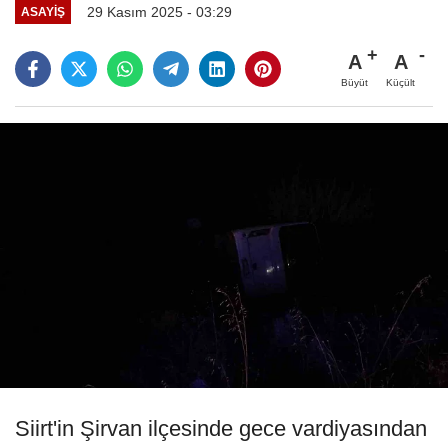
29 Kasım 2025 - 03:29
ASAYIŞ
A
A
Büyüt
Küçült
Siirt'in Şirvan ilçesinde gece vardiyasından