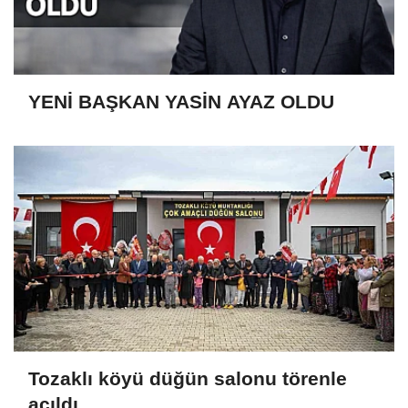
YENİ BAŞKAN YASİN AYAZ OLDU
Tozaklı köyü düğün salonu törenle
açıldı