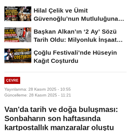
Hilal Çelik ve Ümit
Güvenoğlu’nun Mutluluğuna
Safiye Soyman ve...
Başkan Alkan’ın ‘2 Ay’ Sözü
Tarih Oldu: Milyonluk İnşaat
Hâlâ...
Çoğlu Festivali’nde Hüseyin
Kağıt Coşturdu
ÇEVRE
Yayınlanma: 28 Kasım 2025 - 10:55
Güncelleme: 28 Kasım 2025 - 11:21
Van'da tarih ve doğa buluşması:
Sonbaharın son haftasında
kartpostallık manzaralar oluştu