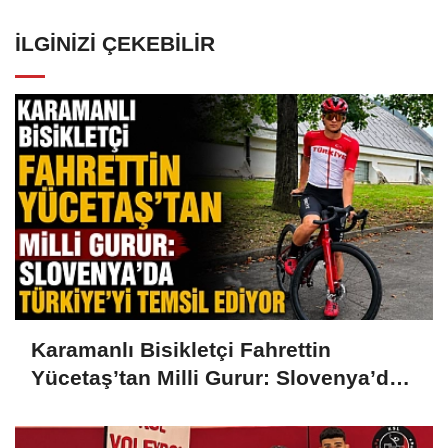
İLGINIZI ÇEKEBILIR
Karamanlı Bisikletçi Fahrettin
Yücetaş’tan Milli Gurur: Slovenya’da
Türkiye’yi Temsil Ediyor