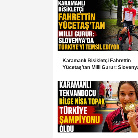
Karamanlı Bisikletçi Fahrettin
Yücetaş’tan Milli Gurur: Sloveny
Türkiye’yi Temsil Ediyor