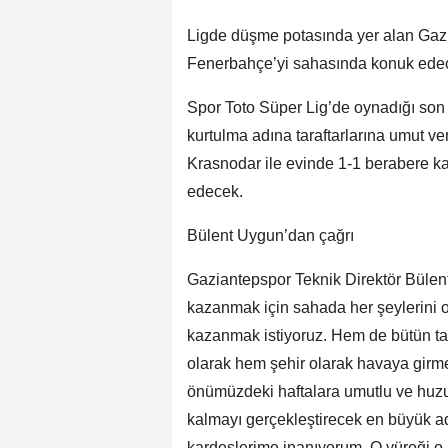
Ligde düşme potasında yer alan Gazi
Fenerbahçe’yi sahasında konuk edecek
Spor Toto Süper Lig’de oynadığı so
kurtulma adına taraftarlarına umut ve
Krasnodar ile evinde 1-1 berabere k
edecek.
Bülent Uygun’dan çağrı
Gaziantepspor Teknik Direktör Bülen
kazanmak için sahada her şeylerini 
kazanmak istiyoruz. Hem de bütün tak
olarak hem şehir olarak havaya girme
önümüzdeki haftalara umutlu ve huzu
kalmayı gerçekleştirecek en büyük ad
kardeşlerime inanıyorum. O yüreği o 