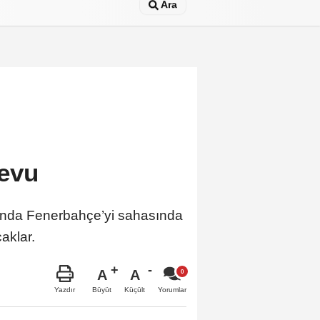
Ara
devu
sında Fenerbahçe’yi sahasında
aklar.
A
A
Büyüt
Küçült
Yazdır
Yorumlar