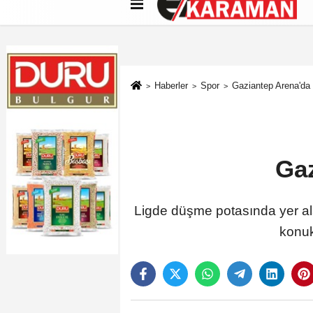
Künye
İletişim
Çerez Politikası
G
Haberler
Spor
Gaziantep Arena'da 
Gaz
Ligde düşme potasında yer al
konuk