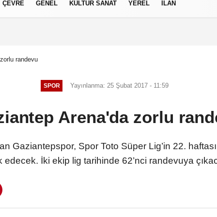
ÇEVRE
GENEL
KÜLTÜR SANAT
YEREL
İLAN
izlilik İlkeleri
zorlu randevu
Yayınlanma: 25 Şubat 2017 - 11:59
SPOR
iantep Arena'da zorlu ran
an Gaziantepspor, Spor Toto Süper Lig’in 22. hafta
 edecek. İki ekip lig tarihinde 62’nci randevuya çıkac