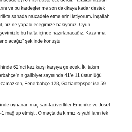
ını ve bu kardeşlerime son dakikaya kadar destek
rlikte sahada mücadele etmelerini istiyorum. İnşallah
il, biz ne yapabileceğimize bakıyoruz. Oyun
er şeyimizle bu hafta içinde hazırlanacağız. Kazanma
r olacağız” şeklinde konuştu.
hinde 62’nci kez karşı karşıya gelecek. İki takım
rbahçe’nin galibiyet sayısında 41’e 11 üstünlüğü
i bozamazken, Fenerbahçe 128, Gaziantepspor ise 59
vinde oynanan maç sarı-lacivertliler Emenike ve Josef
2-1 mağlup etmişti. O maçta da kırmızı-siyahlıların tek