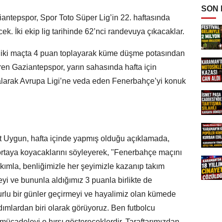
SON
antepspor, Spor Toto Süper Lig’in 22. haftasında
. İki ekip lig tarihinde 62’nci randevuya çıkacaklar.
n iki maçta 4 puan toplayarak küme düşme potasından
ren Gaziantepspor, yarın sahasında hafta için
alarak Avrupa Ligi’ne veda eden Fenerbahçe’yi konuk
t Uygun, hafta içinde yapmış olduğu açıklamada,
ortaya koyacaklarını söyleyerek, "Fenerbahçe maçını
ımla, benliğimizle her şeyimizle kazanıp takım
yi ve bununla aldığımız 3 puanla birlikte de
rlu bir günler geçirmeyi ve hayalimiz olan kümede
ımlardan biri olarak görüyoruz. Ben futbolcu
mücadeleyi o hırsı göstereceklerdir. Taraftarımızdan