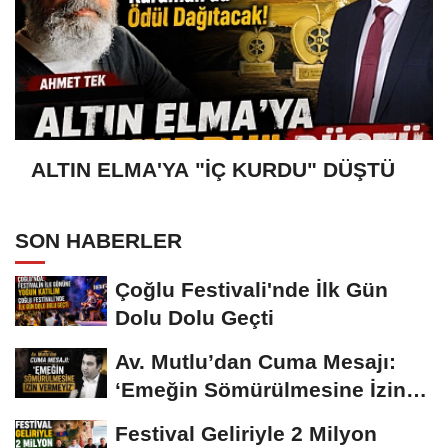
ALTIN ELMA'YA "İÇ KURDU" DÜŞTÜ
SON HABERLER
Çoğlu Festivali'nde İlk Gün
Dolu Dolu Geçti
Av. Mutlu’dan Cuma Mesajı:
‘Emeğin Sömürülmesine İzin
Vermeyiz’...
Festival Geliriyle 2 Milyon