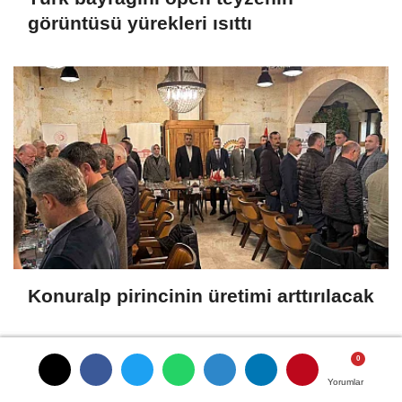
görüntüsü yürekleri ısıttı
Konuralp pirincinin üretimi arttırılacak
SON HABERLER
Yorumlar
Yorumlar
Yorumlar