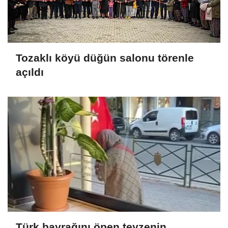
Tozaklı köyü düğün salonu törenle
açıldı
Türk bayrağını öpen teyzenin